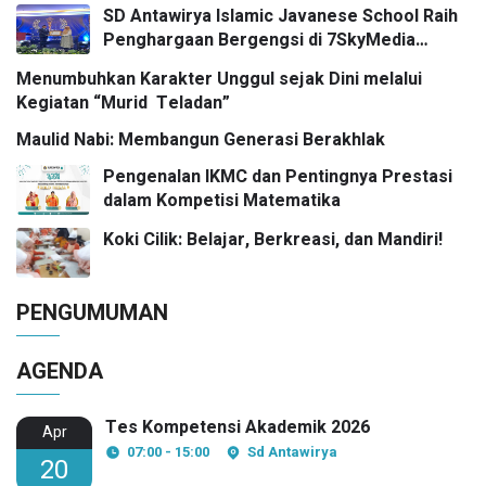
SD Antawirya Islamic Javanese School Raih
Penghargaan Bergengsi di 7SkyMedia
Awards 2026
Menumbuhkan Karakter Unggul sejak Dini melalui
Kegiatan “Murid Teladan”
Maulid Nabi: Membangun Generasi Berakhlak
Pengenalan IKMC dan Pentingnya Prestasi
dalam Kompetisi Matematika
Koki Cilik: Belajar, Berkreasi, dan Mandiri!
PENGUMUMAN
AGENDA
Tes Kompetensi Akademik 2026
Apr
07:00 - 15:00
Sd Antawirya
20