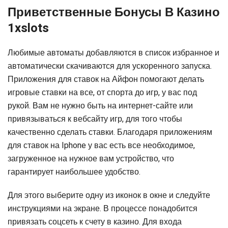
Приветственные Бонусы В Казино
1xslots
Любимые автоматы добавляются в список избранное и
автоматически скачиваются для ускоренного запуска.
Приложения для ставок на Айфон помогают делать
игровые ставки на все, от спорта до игр, у вас под
рукой. Вам не нужно быть на интернет-сайте или
привязываться к вебсайту игр, для того чтобы
качественно сделать ставки. Благодаря приложениям
для ставок на Iphone у вас есть все необходимое,
загруженное на нужное вам устройство, что
гарантирует наибольшее удобство.
Для этого выберите одну из иконок в окне и следуйте
инструкциями на экране. В процессе понадобится
привязать соцсеть к счету в казино. Для входа