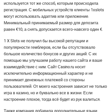
используется тот же способ, которым происходила
регистрация. С мобильных устройств клиенты 1xslots
могут использовать адаптив или приложение.
Минимальный принимаемый размер для депозита
равен €10, а снять допускается всего-навсего один €.
1 X Slots не получил бы высокой репутации и
популярности гемблеров, если бы отсутствовало
большое количество бонусов и других акций. С их
помощью мы улучшаем работу нашего сайта и ваше
взаимодействие с ним. Сайт Сasino.ru носит
исключительно информационный характер и не
принимает денежных платежей со стороны
пользователей. От моего настроения зависит не только
игра в казино, но и буквально все в жизни. Если
настроение плохое, тогда всё будет из рук валиться.
Также компания добавила дополнительные языки