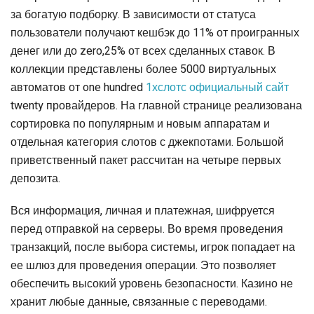
за богатую подборку. В зависимости от статуса
пользователи получают кешбэк до 11% от проигранных
денег или до zero,25% от всех сделанных ставок. В
коллекции представлены более 5000 виртуальных
автоматов от one hundred
1хслотс официальный сайт
twenty провайдеров. На главной странице реализована
сортировка по популярным и новым аппаратам и
отдельная категория слотов с джекпотами. Большой
приветственный пакет рассчитан на четыре первых
депозита.
Вся информация, личная и платежная, шифруется
перед отправкой на серверы. Во время проведения
транзакций, после выбора системы, игрок попадает на
ее шлюз для проведения операции. Это позволяет
обеспечить высокий уровень безопасности. Казино не
хранит любые данные, связанные с переводами.