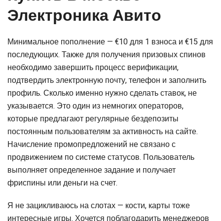
Электроника Авито
Минимальное пополнение — €10 для 1 взноса и €15 для
последующих. Также для получения призовых спинов
необходимо завершить процесс верификации,
подтвердить электронную почту, телефон и заполнить
профиль. Сколько именно нужно сделать ставок, не
указывается. Это один из немногих операторов,
которые предлагают регулярные бездепозиты
постоянным пользователям за активность на сайте.
Начисление промопредложений не связано с
продвижением по системе статусов. Пользователь
выполняет определенное задание и получает
фриспины или деньги на счет.
Я не зацикливаюсь на слотах — кости, карты тоже
интересные игры. Хочется поблагодарить менеджеров