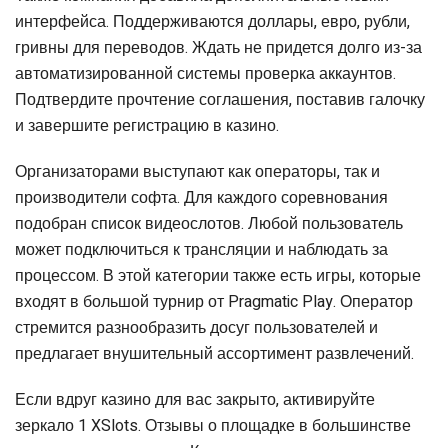
интерфейса. Поддерживаются доллары, евро, рубли,
гривны для переводов. Ждать не придется долго из-за
автоматизированной системы проверка аккаунтов.
Подтвердите прочтение соглашения, поставив галочку
и завершите регистрацию в казино.
Организаторами выступают как операторы, так и
производители софта. Для каждого соревнования
подобран список видеослотов. Любой пользователь
может подключиться к трансляции и наблюдать за
процессом. В этой категории также есть игры, которые
входят в большой турнир от Pragmatic Play. Оператор
стремится разнообразить досуг пользователей и
предлагает внушительный ассортимент развлечений.
Если вдруг казино для вас закрыто, активируйте
зеркало 1 XSlots. Отзывы о площадке в большинстве