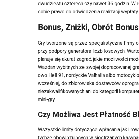
dwudziestu czterech czy nawet 36 godzin. W r
sobie prawo do odwiedzenia realizacji wypłaty 
Bonus, Zniżki, Obrót Bonus
Gry tworzone są przez specjalistyczne firmy
przy podpory generatora liczb losowych. Wart
planuje się akurat zagrać, jakie możliwości mo
Wazdan wybitnych ze swojej dopracowanej grafi
owo Hell 91, nordyckie Valhalla albo motocykl
wcześniej, do zbiorowiska dostawców oprogramo
niezakwalifikowanych ani do kategorii kompute
mini-gry.
Czy Możliwa Jest Płatność B
Wszystkie limity dotyczące wpłacania jak i rów
tychże obowiązujących w siostrzanych kasynac