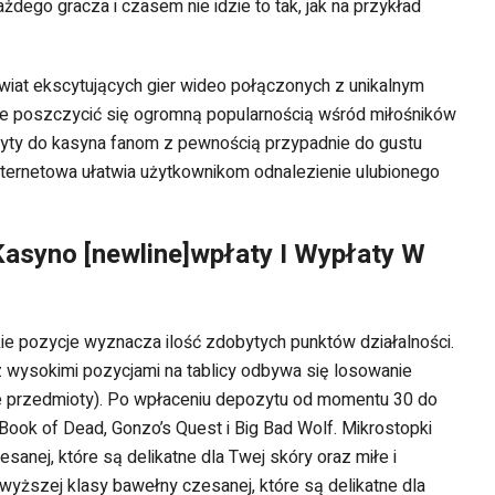
dego gracza i czasem nie idzie to tak, jak na przykład
wiat ekscytujących gier wideo połączonych z unikalnym
 poszczycić się ogromną popularnością wśród miłośników
zyty do kasyna fanom z pewnością przypadnie do gustu
ternetowa ułatwia użytkownikom odnalezienie ulubionego
Kasyno [newline]wpłaty I Wypłaty W
e pozycje wyznacza ilość zdobytych punktów działalności.
 wysokimi pozycjami na tablicy odbywa się losowanie
we przedmioty). Po wpłaceniu depozytu od momentu 30 do
ook of Dead, Gonzo’s Quest i Big Bad Wolf. Mikrostopki
anej, które są delikatne dla Twej skóry oraz miłe i
jwyższej klasy bawełny czesanej, które są delikatne dla