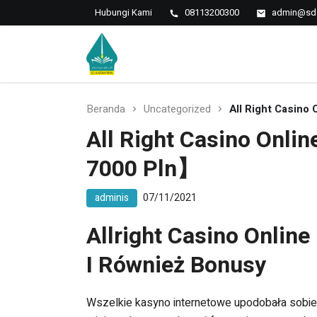
Hubungi Kami
08113200300
admin@sda
Islamic Javanese School
SD Antawirya
Beranda
Uncategorized
All Right Casino
All Right Casino Onli
7000 Pln】
adminis
07/11/2021
Allright Casino Onlin
I Również Bonusy
Wszelkie kasyno internetowe upodobała sobie 