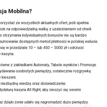
sja Mobilna?
rzystać ze wszystkich aktualnych ofert, jeśli spełnia
cisk na odpowiedzialną walkę z uzależnieniem od chwili
o otrzymania indywidualnych bonusów nie są bardzo
dsumowanie dostępnych metod płatności w polskiej walucie.
ię w przedziale 10 – lub 450 – 5000 zł i odrzucić
 kasyna.
 główne z zakładkami Automaty, Tabele wyników i Promocje.
ydawania osobistych pieniędzy, ostatecznie rozgrywkę
kieszeni.
ić niezbędną wiedzę oraz doświadczenie.
aturę kasyna All Right, aby cieszyć się swoimi
aż dzięki żonie udało się nagromadzić dużo pieniędzy.