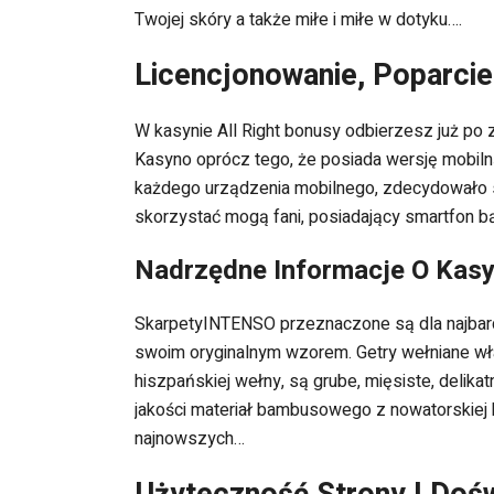
Twojej skóry a także miłe i miłe w dotyku….
Licencjonowanie, Poparcie 
W kasynie All Right bonusy odbierzesz już po 
Kasyno oprócz tego, że posiada wersję mobiln
każdego urządzenia mobilnego, zdecydowało si
skorzystać mogą fani, posiadający smartfon b
Nadrzędne Informacje O Kasyn
SkarpetyINTENSO przeznaczone są dla najbard
swoim oryginalnym wzorem. Getry wełniane wła
hiszpańskiej wełny, są grube, mięsiste, delik
jakości materiał bambusowego z nowatorskie
najnowszych…