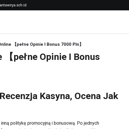
ntawirya.sch.id
 Online 【pełne Opinie I Bonus 7000 Pln】
ne 【pełne Opinie I Bonus
e Recenzja Kasyna, Ocena Jak
inną politykę promocyjną i bonusową. Po jednych