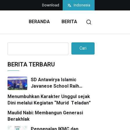
Download
Indonesia
BERANDA
BERITA
Cari
BERITA TERBARU
SD Antawirya Islamic
Javanese School Raih
Penghargaan Bergengsi di
Menumbuhkan Karakter Unggul sejak
7SkyMedia Awards 2026
Dini melalui Kegiatan “Murid Teladan”
Maulid Nabi: Membangun Generasi
Berakhlak
Pengenalan IKMC dan