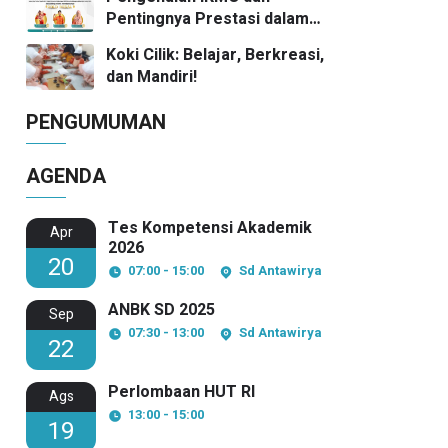
Pentingnya Prestasi dalam
Kompetisi Matematika
Koki Cilik: Belajar, Berkreasi,
dan Mandiri!
PENGUMUMAN
AGENDA
Tes Kompetensi Akademik
Apr
2026
20
07:00 - 15:00
Sd Antawirya
ANBK SD 2025
Sep
07:30 - 13:00
Sd Antawirya
22
Perlombaan HUT RI
Ags
13:00 - 15:00
19