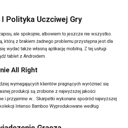
I Polityka Uczciwej Gry
zapisu, ale spokojnie, albowiem to jeszcze nie wszystko.
ą, którą z brakiem żadnego problemu przystępna jest dla
ę wydać także własną aplikację mobilną. Z tej usługi
ądź tablet z Androidem.
ie All Right
ziej wymagających klientów pragnących wyróżniać się
snej produkcji są zrobione z najwyższej jakości
atne i przyjemne w… Skarpetki wykonane spośród najwyższej
j kolekcji Intenso Bamboo Wyprodukowane według