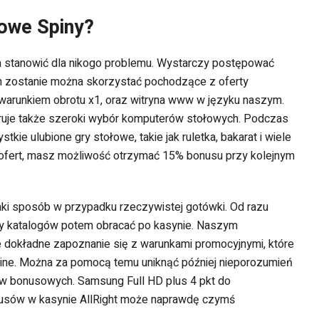
owe Spiny?
nna stanowić dla nikogo problemu. Wystarczy postępować
ch zostanie można skorzystać pochodzące z oferty
arunkiem obrotu x1, oraz witryna www w języku naszym.
eruje także szeroki wybór komputerów stołowych. Podczas
ie ulubione gry stołowe, takie jak ruletka, bakarat i wiele
 ofert, masz możliwość otrzymać 15% bonusu przy kolejnym
jaki sposób w przypadku rzeczywistej gotówki. Od razu
imy katalogów potem obracać po kasynie. Naszym
 dokładne zapoznanie się z warunkami promocyjnymi, które
line. Można za pomocą temu uniknąć później nieporozumień
w bonusowych. Samsung Full HD plus 4 pkt do
usów w kasynie AllRight może naprawdę czymś