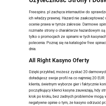
Użyteczność Strony I Doś
Freespins. pl zachęca internautów do sprawd
ich władzy prawnej. Hazard nie zaakceptować 
ocenie prawa w tymże zakresie. Darmowe spin
rozmaite strony o charakterze hazardowym są 
tylko o promocjach ze spinami w tych kasyna
polecenia. Poznaj się na katalogów free spina
dnia.
All Right Kasyno Oferty
Dzięki przykład, możesz zyskać 20 darmowych 
doładujesz swoje profil na co najmniej 20 EUR
klienta, świetnym wyborze gier i faktycznie k
początkujący klienci kasyna zauważają, hdy stron
krok po kroku, bez żadnych problemów mogą we
negatywne opinie o tym, że kasyno odrzucić pr