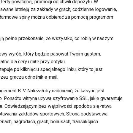
erty powitalnej, promocji od chwili depozytu. W
wane istnieją za zakłady w grach, codzienne logowanie,
akże darmowe spiny można odbierać za pomocą programom
ają pełne przekonanie, że wszystko, co robią w naszym
z nowy wyrób, który będzie pasował Twoim gustom.
tne dla cery i miłe przy dotyku.
puje po kliknięciu specjalnego linku, który to jest
zez gracza odnośnik e-mail.
agement B. V. Należałoby nadmienić, że kasyno jest
o. Ponadto witryna używa szyfrowanie SSL, jakie gwarantuje
ie. Odwiedzającym bez wątpliwości spodoba się łatwa
bstawiania zakładów sportowych. Strona podstawowa
teriach, nagrodach, grach, bonusach, transakcjach