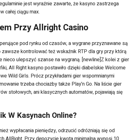
egulaminie jest wyraźnie zawarte, że kasyno zastrzega
w całej ciągu max.
em Przy Allright Casino
 operujące pod rynku od czasów, a wygrane przyznawane są
o zawsze kontrolować też wskaźnik RTP dla gry przy którą
że nieco ulepszyć szanse na wygraną. [newline]Z kolei z gier
ki, All Right kasyno postawiło dzięki diabelskie Welcome
owe Wild Girls. Prócz przykładami gier wspomnianymi
wanie trzeba chociażby także Play’n Go. Na liście gier
rów stołowych, ani klasycznych automatów, pojawiają się
lik W Kasynach Online?
nież wypłacania pieniędzy, odrzucić odróżniają się od
h AllRight. Przy depozycie kwota minimalna wynosi 10