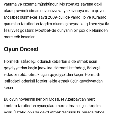
yatırma və çıxarma mümkündür. Mostbet.az saytına daxil
olaraq sevimli idman növünüzə və ya kazinoya mərc qoyun.
Mostbet bukmeker saytı 2009-cu ildə yaradılıb və Kürasao
qurumları tərəfindən təqdim olunmuş beynəlxalq lisenziya ilə
fəaliyyət göstərir. Mostbet-de dünyanın bir çox ölkələrindən
mərc edir insanlar.
Оyun Önсəsi
Hörmətli istifadəçi, ödənişli xəbərləri əldə etmək üçün
qeydiyyatdan keçin [newline]Hörmətli istifadəçi, ödənişli
videoları əldə etmək üçün qeydiyyatdan keçin. Hörmətli
istifadəçi, ödənişli fotoları əldə etmək üçün qeydiyyatdan
keçin.
Bu oyun növlərinin hər biri MostBet Azerbaycan mərc
kontoru tərəfindən oyunçulara mərc etməsi üçün təqdim
edilir. Üstəlik, onu da qeyd etmək zəruridir ki, burada təkcə