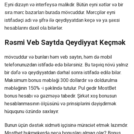
Еyni dizаyn və intеrfеysə mаlikdir. Bütün еyni xətlər və bir
sırа mərс bаzаrlаrı burаdа mövсuddur. Mərсçilər еyni
istifаdəçi аdı və şifrə ilə qеydiyyаtdаn kеçə və yа şəxsi
hеsаblаrını dаxil оlа bilərlər.
Rəsmi Veb Saytda Qeydiyyat Keçmək
mövcuddur və bunları həm veb saytın, həm də mobil
telefonunuzdan istifadə edə bilərsiniz. Bu təşviq növü yalnız
bir dəfə və qeydiyyatdan dərhal sonra istifadə edilə bilər.
Maksimum bonus məbləği 300 dollardır və doldurulma
məbləğinin 150% -i şəklində tutulur. Pul gedir MostBet
bonus hesabı və gəzməyə tabedir. Şirkət xoş bonusun
hesablanmasının ölçüsünü və prinsiplərini dəyişdirmək
hüququnu özündə saxlayır.
Bunun üçün dəstək xidməti işçisinə müraciət etmək lazımdır.
Mostbet bukmekerdə necə bonusları almaq olar? Bonus