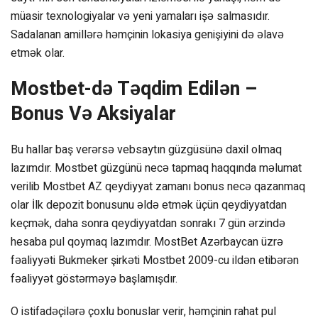
müasir texnologiyalar və yeni yamaları işə salmasıdır.
Sadalanan amillərə həmçinin lokasiya genişiyini də əlavə
etmək olar.
Mostbet-də Təqdim Edilən –
Bonus Və Aksiyalar
Bu hallar baş verərsə vebsaytın güzgüsünə daxil olmaq
lazımdır. Mostbet güzgünü necə tapmaq haqqında məlumat
verilib Mostbet AZ qeydiyyat zamanı bonus necə qazanmaq
olar İlk depozit bonusunu əldə etmək üçün qeydiyyatdan
keçmək, daha sonra qeydiyyatdan sonrakı 7 gün ərzində
hesaba pul qoymaq lazımdır. MostBet Azərbaycan üzrə
fəaliyyəti Bukmeker şirkəti Mostbet 2009-cu ildən etibərən
fəaliyyət göstərməyə başlamışdır.
O istifadəçilərə çoxlu bonuslar verir, həmçinin rahat pul