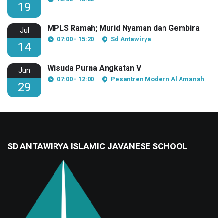
19
MPLS Ramah; Murid Nyaman dan Gembira
Jul
07:00 - 15:20
Sd Antawirya
14
Wisuda Purna Angkatan V
Jun
07:00 - 12:00
Pesantren Modern Al Amanah
29
SD ANTAWIRYA ISLAMIC JAVANESE SCHOOL