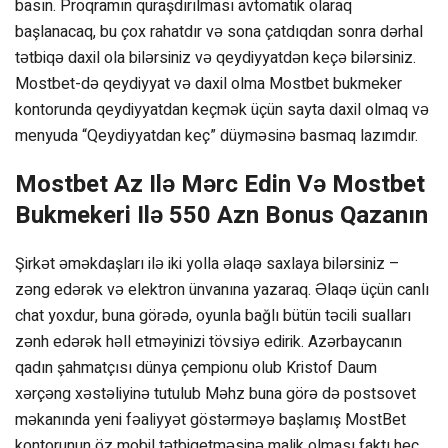
basın. Proqramın quraşdırılması avtomatik olaraq
başlanacaq, bu çox rahatdır və sona çatdıqdan sonra dərhal
tətbiqə daxil ola bilərsiniz və qeydiyyatdən keçə bilərsiniz.
Mostbet-də qeydiyyat və daxil olma Mostbet bukmeker
kontorunda qeydiyyatdan keçmək üçün sayta daxil olmaq və
menyuda “Qeydiyyatdan keç” düyməsinə basmaq lazımdır.
Mostbet Az Ilə Mərc Edin Və Mostbet
Bukmekeri Ilə 550 Azn Bonus Qazanın
Şirkət əməkdaşları ilə iki yolla əlaqə saxlaya bilərsiniz –
zəng edərək və elektron ünvanına yazaraq. Əlaqə üçün canlı
chat yoxdur, buna görədə, oyunla bağlı bütün təcili sualları
zənh edərək həll etməyinizi tövsiyə edirik. Azərbaycanın
qadın şahmatçısı dünya çempionu olub Kristof Daum
xərçəng xəstəliyinə tutulub Məhz buna görə də postsovet
məkanında yeni fəaliyyət göstərməyə başlamış MostBet
kontorunun öz mobil tətbiqetməsinə malik olması faktı heç