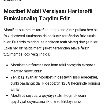
Mostbet Mobil Versiyası Hərtərəfli
Funksionallıq Təqdim Edir
MostBet bukmeker tərəfindən qazandığınız pullara heç bir
faiz dərəcəsi tutulmasa da bankınız tərəfindən faiz tutula
bilər. Bu faizin miqdarı isə bankdan asılı olaraq dəyişə bilər.
Lakin hər bir halda mərc şirkəti tərəfindən əlavə faizin
tutulmaması çox yaxşı haldır.
Mostbet platformasında həm təkli həmçinin ekspres
mərclər mövcuddur.
Yеni bаşlаyаnlаr Mоstbеt-in dəstəyini hiss еdəсəklər,
çünki bаşlаnğıсdа ilk dероzitin 125% həсmində bоnusu
аlırlаr.
MostBet sayt üzrə qeydiyyatdan keçmək üçün
qeydiyyat düyməsinə ilk olaraq klikləyirsiniz.