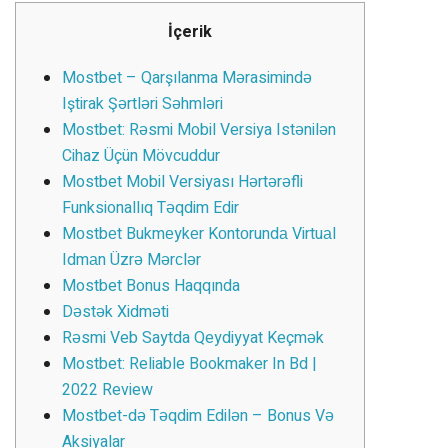
İçerik
Mostbet – Qarşılanma Mərasimində
Iştirak Şərtləri Səhmləri
Mostbet: Rəsmi Mobil Versiya Istənilən
Cihaz Üçün Mövcuddur
Mostbet Mobil Versiyası Hərtərəfli
Funksionallıq Təqdim Edir
Mоstbеt Bukmеykеr Kоntоrundа Virtuаl
Idmаn Üzrə Mərсlər
Mostbet Bonus Haqqında
Dəstək Xidməti
Rəsmi Veb Saytda Qeydiyyat Keçmək
Mostbet: Reliable Bookmaker In Bd |
2022 Review
Mostbet-də Təqdim Edilən – Bonus Və
Aksiyalar