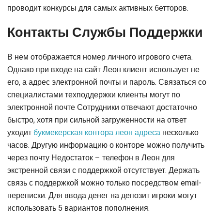
проводит конкурсы для самых активных бетторов.
Контакты Службы Поддержки
В нем отображается номер личного игрового счета.
Однако при входе на сайт Леон клиент использует не
его, а адрес электронной почты и пароль. Связаться со
специалистами техподдержки клиенты могут по
электронной почте Сотрудники отвечают достаточно
быстро, хотя при сильной загруженности на ответ
уходит
букмекерская контора леон адреса
несколько
часов. Другую информацию о конторе можно получить
через почту Недостаток – телефон в Леон для
экстренной связи с поддержкой отсутствует. Держать
связь с поддержкой можно только посредством email-
переписки. Для ввода денег на депозит игроки могут
использовать 5 вариантов пополнения.