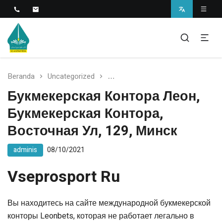
Islamic Javanese School
SD Antawirya
Beranda
Uncategorized
Букмекерская Контора Леон, Б
Букмекерская Контора Леон,
Букмекерская Контора,
Восточная Ул, 129, Минск
adminis
08/10/2021
Vseprosport Ru
Вы находитесь на сайте международной букмекерской
конторы Leonbets, которая не работает легально в