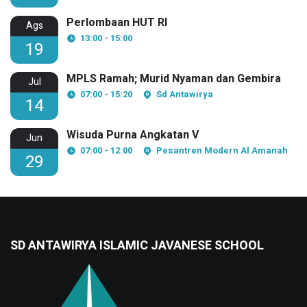
Perlombaan HUT RI
Ags
13:00 - 15:00
19
MPLS Ramah; Murid Nyaman dan Gembira
Jul
07:00 - 15:20
Sd Antawirya
14
Wisuda Purna Angkatan V
Jun
07:00 - 12:00
Pesantren Modern Al Amanah
29
SD ANTAWIRYA ISLAMIC JAVANESE SCHOOL