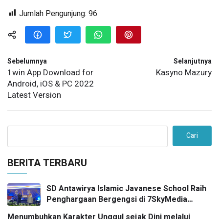
Jumlah Pengunjung:
96
Sebelumnya
Selanjutnya
1win App Download for
Kasyno Mazury
Android, iOS & PC 2022
Latest Version
Cari
BERITA TERBARU
SD Antawirya Islamic Javanese School Raih
Penghargaan Bergengsi di 7SkyMedia
Awards 2026
Menumbuhkan Karakter Unggul sejak Dini melalui