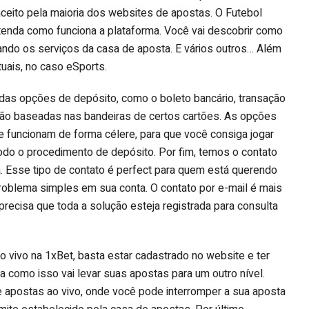
ceito pela maioria dos websites de apostas. O Futebol
tenda como funciona a plataforma. Você vai descobrir como
ando os serviços da casa de aposta. E vários outros… Além
tuais, no caso eSports.
as opções de depósito, como o boleto bancário, transação
 são baseadas nas bandeiras de certos cartões. As opções
 funcionam de forma célere, para que você consiga jogar
odo o procedimento de depósito. Por fim, temos o contato
ma. Esse tipo de contato é perfect para quem está querendo
problema simples em sua conta. O contato por e-mail é mais
recisa que toda a solução esteja registrada para consulta
o vivo na 1xBet, basta estar cadastrado no website e ter
a como isso vai levar suas apostas para um outro nível.
postas ao vivo, onde você pode interromper a sua aposta