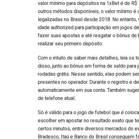
valor mínimo para depósitos na 1xBet é de R$ 
outros métodos disponíveis, o valor mínimo é 
legalizadas no Brasil desde 2018. No entanto,
idade authorized para participação em jogos d
fazer suas apostas e até resgatar o bônus de b
realizar seu primeiro depósito.
Com o intuito de saber mais detalhes, leia os 
disso, junto ao bônus em forma de saldo para
rodadas grátis. Nesse sentido, elas podem se
presentes no operador. Durante o registro e de
automaticamente em sua conta. Também sugeri
de telefone atual.
Só é válido para o jogo de futebol que é coloc
escolher em apostar no resultado exato que ter
certos minutos, entre diversos mercados do ev
Bradesco, Itaú e Banco do Brasil conseguem f