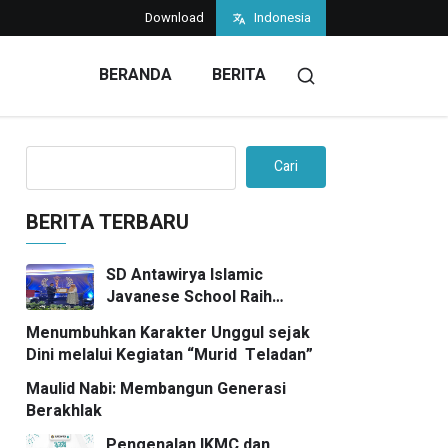
Download
Indonesia
BERANDA
BERITA
Cari
BERITA TERBARU
SD Antawirya Islamic
Javanese School Raih
Penghargaan Bergengsi di
Menumbuhkan Karakter Unggul sejak
7SkyMedia Awards 2026
Dini melalui Kegiatan “Murid Teladan”
Maulid Nabi: Membangun Generasi
Berakhlak
Pengenalan IKMC dan