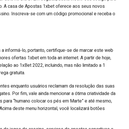
o. A casa de Apostas 1xbet oferece aos seus novos
sino. Inscreva-se com um código promocional e receba o
a informá-lo, portanto, certifique-se de marcar este web
ores ofertas 1xbet em toda an internet. A partir de hoje,
lação ao 1xBet 2022, incluindo, mas não limitado a 1
ega gratuita.
entes enquanto usuários reclamam da resolução das suas
tes. Por fim, vale ainda mencionar a ótima criatividade da
as para “humano colocar os pés em Marte” e até mesmo,
 Acima deste menu horizontal, você localizará botões