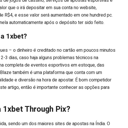
 de jogos de cassino, serviços de apostas esportivas e
lor que o irá depositar em sua conta no website,
 de R$4, e esse valor será aumentado em one hundred pc.
 nela automaticamente após o depósito ter sido feito.
Na 1xbet?
es – o dinheiro é creditado no cartão em poucos minutos
 2-3 dias, caso haja alguns problemas técnicos na
inha completa de eventos esportivos em estoque, das
o. Blaze também é uma plataforma que conta com um
ilidade e diversão na hora de apostar. É bom competidor
este artigo, então é importante conhecer as opções para
 1xbet Through Pix?
da, sendo um dos maiores sites de apostas na Índia. O