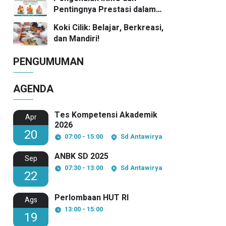
Pentingnya Prestasi dalam
Kompetisi Matematika
Koki Cilik: Belajar, Berkreasi,
dan Mandiri!
PENGUMUMAN
AGENDA
Tes Kompetensi Akademik
Apr
2026
20
07:00 - 15:00
Sd Antawirya
ANBK SD 2025
Sep
07:30 - 13:00
Sd Antawirya
22
Perlombaan HUT RI
Ags
13:00 - 15:00
19