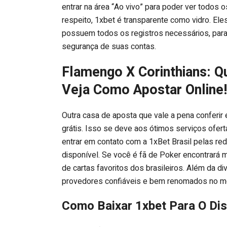
entrar na área “Ao vivo” para poder ver todos 
respeito, 1xbet é transparente como vidro. Eles 
possuem todos os registros necessários, para
segurança de suas contas.
Flamengo X Corinthians: Q
Veja Como Apostar Online!
Outra casa de aposta que vale a pena conferi
grátis. Isso se deve aos ótimos serviços ofert
entrar em contato com a 1xBet Brasil pelas re
disponível. Se você é fã de Poker encontrará 
de cartas favoritos dos brasileiros. Além da 
provedores confiáveis e bem renomados no m
Como Baixar 1xbet Para O Dis