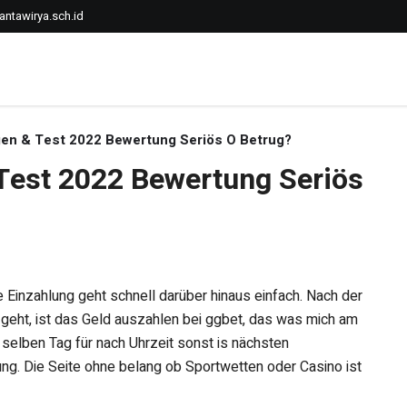
ntawirya.sch.id
gen & Test 2022 Bewertung Seriös O Betrug?
Test 2022 Bewertung Seriös
Einzahlung geht schnell darüber hinaus einfach. Nach der
geht, ist das Geld auszahlen bei ggbet, das was mich am
 selben Tag für nach Uhrzeit sonst is nächsten
g. Die Seite ohne belang ob Sportwetten oder Casino ist