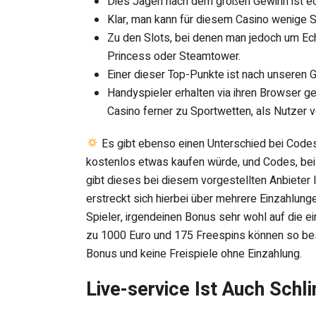
Dies Jagen nach dem großen Gewinn ist ec
Klar, man kann für diesem Casino wenige 
Zu den Slots, bei denen man jedoch um Ech
Princess oder Steamtower.
Einer dieser Top-Punkte ist nach unseren 
Handyspieler erhalten via ihren Browser gen
Casino ferner zu Sportwetten, als Nutzer
Es gibt ebenso einen Unterschied bei Codes
kostenlos etwas kaufen würde, und Codes, be
gibt dieses bei diesem vorgestellten Anbieter 
erstreckt sich hierbei über mehrere Einzahlung
Spieler, irgendeinen Bonus sehr wohl auf die
zu 1000 Euro und 175 Freespins können so bes
Bonus und keine Freispiele ohne Einzahlung.
Live-service Ist Auch Sch