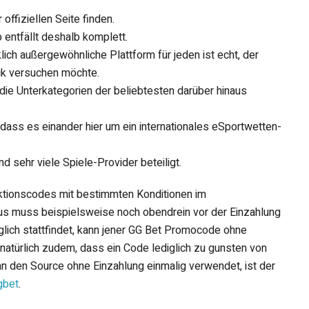
offiziellen Seite finden.
entfällt deshalb komplett.
lich außergewöhnliche Plattform für jeden ist echt, der
ck versuchen möchte.
s die Unterkategorien der beliebtesten darüber hinaus
dass es einander hier um ein internationales eSportwetten-
d sehr viele Spiele-Provider beteiligt.
 Aktionscodes mit bestimmten Konditionen im
 muss beispielsweise noch obendrein vor der Einzahlung
lglich stattfindet, kann jener GG Bet Promocode ohne
 natürlich zudem, dass ein Code lediglich zu gunsten von
n den Source ohne Einzahlung einmalig verwendet, ist der
gbet
.