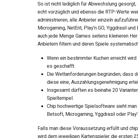
So ist nicht lediglich für Abwechslung gesorgt, 
echt vorzüglich und ebenso die RTP-Werte werd
administrieren, alle Anbieter einzeln aufzuführ
Microgaming, NetEnt, Play’n GO, Yggdrasil und 
auch jede Menge Games seitens kleineren Herst
Anbietern filtern und deren Spiele systematisc
Wenn ein bestimmter Kuchen erreicht wird –
es geschafft.
Die Wettanforderungen begründen, dass de
diese eine, Auszahlungsgenehmigung erteil
Insgesamt dürften es beinahe 20 Varianten
Spieltempel.
Chip hochwertige Spielsoftware sieht man 
Betsoft, Microgaming, Yggdrasil oder Play’
Falls man diese Voraussetzung erfüllt und chi
wird dem jeweiligen Kartenspieler die ersten 2