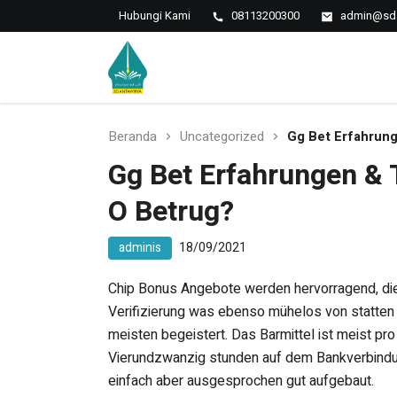
Hubungi Kami
08113200300
admin@sda
Islamic Javanese School
SD Antawirya
Beranda
Uncategorized
Gg Bet Erfahrun
Gg Bet Erfahrungen & 
O Betrug?
adminis
18/09/2021
Chip Bonus Angebote werden hervorragend, die 
Verifizierung was ebenso mühelos von statten 
meisten begeistert. Das Barmittel ist meist pro
Vierundzwanzig stunden auf dem Bankverbindun
einfach aber ausgesprochen gut aufgebaut.