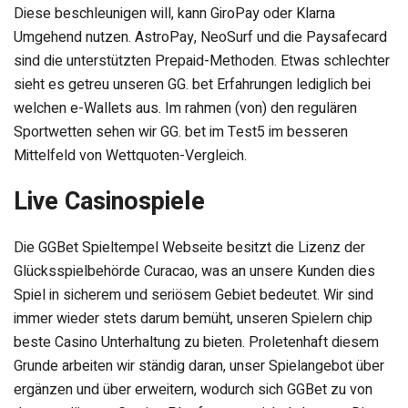
Diese beschleunigen will, kann GiroPay oder Klarna
Umgehend nutzen. AstroPay, NeoSurf und die Paysafecard
sind die unterstützten Prepaid-Methoden. Etwas schlechter
sieht es getreu unseren GG. bet Erfahrungen lediglich bei
welchen e-Wallets aus. Im rahmen (von) den regulären
Sportwetten sehen wir GG. bet im Test5 im besseren
Mittelfeld von Wettquoten-Vergleich.
Live Casinospiele
Die GGBet Spieltempel Webseite besitzt die Lizenz der
Glücksspielbehörde Curacao, was an unsere Kunden dies
Spiel in sicherem und seriösem Gebiet bedeutet. Wir sind
immer wieder stets darum bemüht, unseren Spielern chip
beste Casino Unterhaltung zu bieten. Proletenhaft diesem
Grunde arbeiten wir ständig daran, unser Spielangebot über
ergänzen und über erweitern, wodurch sich GGBet zu von