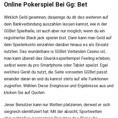
Online Pokerspiel Bei Gg: Bet
Wirklich Geld gewinnen, dasjenige du dir des weiteren auf
dein Bankverbindung auszahlen lassen kannst, wie in der
GGBet Spielhalle, ist auch aber nur möglich, wenn du ein
registrierter Black jack spieler bist. Dann kann man Geld auf
dein Spielerkonto einzahlen darüber hinaus es als Einsatz
nutzten. Das wunderbare is GGBet Verbinden Casino ist,
man kann überall das Gluecksspieltempel Feeling erleben,
selbst wenn du pro Smartphone oder Tablet spielst. Egal
welches Gerät du nutzt, die Seite vonseiten GGBet passt
einander daran an und du kannst stets auf alle Funktionen
zugreifen. Wählen Diese Ereignisse und Ergebnisse aus und
klicken Sie auf Quoten.
Jener Benutzer kann nur Wetten platzieren, derweil er sich
siegreich identifiziert hat. Mit der absicht, Sportwetten