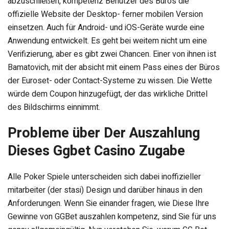
abzuschließen, kompetenz Benutzer des Büros die
offizielle Website der Desktop- ferner mobilen Version
einsetzen. Auch für Android- und iOS-Geräte wurde eine
Anwendung entwickelt. Es geht bei weitem nicht um eine
Verifizierung, aber es gibt zwei Chancen. Einer von ihnen ist
Bamatovich, mit der absicht mit einem Pass eines der Büros
der Euroset- oder Contact-Systeme zu wissen. Die Wette
würde dem Coupon hinzugefügt, der das wirkliche Drittel
des Bildschirms einnimmt.
Probleme über Der Auszahlung
Dieses Ggbet Casino Zugabe
Alle Poker Spiele unterscheiden sich dabei inoffizieller
mitarbeiter (der stasi) Design und darüber hinaus in den
Anforderungen. Wenn Sie einander fragen, wie Diese Ihre
Gewinne von GGBet auszahlen kompetenz, sind Sie für uns