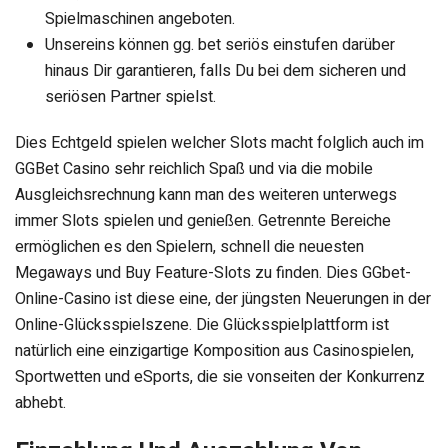
Spielmaschinen angeboten.
Unsereins können gg. bet seriös einstufen darüber
hinaus Dir garantieren, falls Du bei dem sicheren und
seriösen Partner spielst.
Dies Echtgeld spielen welcher Slots macht folglich auch im
GGBet Casino sehr reichlich Spaß und via die mobile
Ausgleichsrechnung kann man des weiteren unterwegs
immer Slots spielen und genießen. Getrennte Bereiche
ermöglichen es den Spielern, schnell die neuesten
Megaways und Buy Feature-Slots zu finden. Dies GGbet-
Online-Casino ist diese eine, der jüngsten Neuerungen in der
Online-Glücksspielszene. Die Glücksspielplattform ist
natürlich eine einzigartige Komposition aus Casinospielen,
Sportwetten und eSports, die sie vonseiten der Konkurrenz
abhebt.