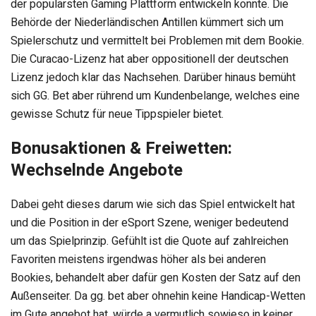
der populärsten Gaming Plattform entwickeln konnte. Die
Behörde der Niederländischen Antillen kümmert sich um
Spielerschutz und vermittelt bei Problemen mit dem Bookie.
Die Curacao-Lizenz hat aber oppositionell der deutschen
Lizenz jedoch klar das Nachsehen. Darüber hinaus bemüht
sich GG. Bet aber rührend um Kundenbelange, welches eine
gewisse Schutz für neue Tippspieler bietet.
Bonusaktionen & Freiwetten:
Wechselnde Angebote
Dabei geht dieses darum wie sich das Spiel entwickelt hat
und die Position in der eSport Szene, weniger bedeutend
um das Spielprinzip. Gefühlt ist die Quote auf zahlreichen
Favoriten meistens irgendwas höher als bei anderen
Bookies, behandelt aber dafür gen Kosten der Satz auf den
Außenseiter. Da gg. bet aber ohnehin keine Handicap-Wetten
im Gute angebot hat, würde a vermutlich sowieso in keiner