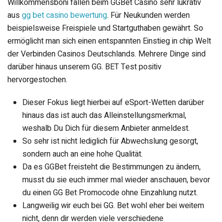
Willkommensboni fallen beim GGBet Casino sehr lukrativ
aus
gg bet casino bewertung
. Für Neukunden werden
beispielsweise Freispiele und Startguthaben gewährt. So
ermöglicht man sich einen entspannten Einstieg in chip Welt
der Verbinden Casinos Deutschlands. Mehrere Dinge sind
darüber hinaus unserem GG. BET Test positiv
hervorgestochen.
Dieser Fokus liegt hierbei auf eSport-Wetten darüber
hinaus das ist auch das Alleinstellungsmerkmal,
weshalb Du Dich für diesem Anbieter anmeldest.
So sehr ist nicht lediglich für Abwechslung gesorgt,
sondern auch an eine hohe Qualität.
Da es GGBet freisteht die Bestimmungen zu ändern,
musst du sie euch immer mal wieder anschauen, bevor
du einen GG Bet Promocode ohne Einzahlung nutzt.
Langweilig wir euch bei GG. Bet wohl eher bei weitem
nicht, denn dir werden viele verschiedene