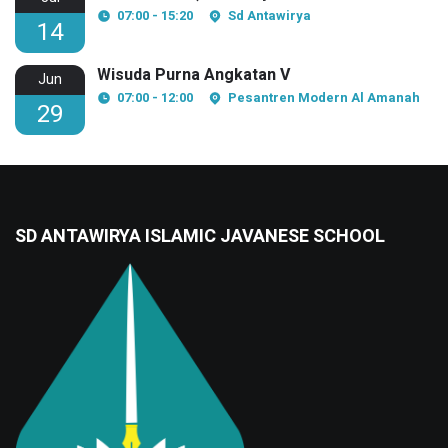
07:00 - 15:20
Sd Antawirya
14
Wisuda Purna Angkatan V
Jun
07:00 - 12:00
Pesantren Modern Al Amanah
29
SD ANTAWIRYA ISLAMIC JAVANESE SCHOOL