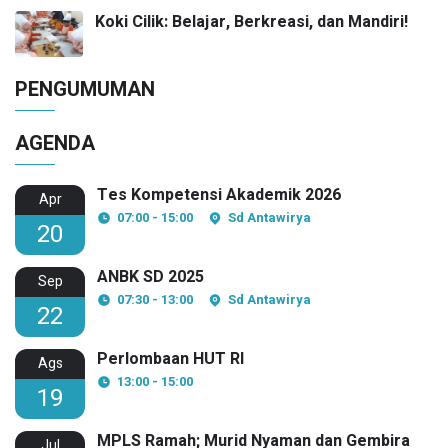
Koki Cilik: Belajar, Berkreasi, dan Mandiri!
PENGUMUMAN
AGENDA
Tes Kompetensi Akademik 2026
Apr
07:00 - 15:00
Sd Antawirya
20
ANBK SD 2025
Sep
07:30 - 13:00
Sd Antawirya
22
Perlombaan HUT RI
Ags
13:00 - 15:00
19
MPLS Ramah; Murid Nyaman dan Gembira
Jul