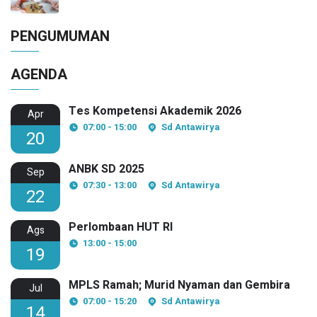
PENGUMUMAN
AGENDA
Tes Kompetensi Akademik 2026
Apr
07:00 - 15:00
Sd Antawirya
20
ANBK SD 2025
Sep
07:30 - 13:00
Sd Antawirya
22
Perlombaan HUT RI
Ags
13:00 - 15:00
19
MPLS Ramah; Murid Nyaman dan Gembira
Jul
07:00 - 15:20
Sd Antawirya
14