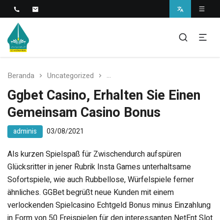
Islamic Javanese School
SD Antawirya
Beranda
Uncategorized
Ggbet Casino, Erhalten Sie Ei
Ggbet Casino, Erhalten Sie Einen
Gemeinsam Casino Bonus
adminis
03/08/2021
Als kurzen Spielspaß für Zwischendurch aufspüren
Glücksritter in jener Rubrik Insta Games unterhaltsame
Sofortspiele, wie auch Rubbellose, Würfelspiele ferner
ähnliches. GGBet begrüßt neue Kunden mit einem
verlockenden Spielcasino Echtgeld Bonus minus Einzahlung
in Form von 50 Freispielen für den interessanten NetEnt Slot