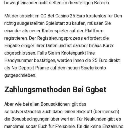
bewegt einander nicht selten im dreistelligen Bereich.
Mit der absicht im GG Bet Casino 25 Euro kostenlos für Den
richtig ausgestellten Spielstart zu kaufen, müssen Sie
einander als neuer Kartenspieler auf der Plattform
registrieren. Der Registrierungsprozess erfordert die
Eingabe einiger Ihrer Daten und ist darüber hinaus Kürze
abgeschlossen. Falls Sie im Knotenpunkt Ihre
Handynummer bestätigen, werden Ihnen die 25 Euro direkt
als No Deposit Prämie auf dem neuen Spielerkonto
gutgeschrieben.
Zahlungsmethoden Bei Ggbet
Aber wie bei allen Bonusaktionen, gilt das
selbstverständlich auch dabei einen Blick uff (berlinerisch)
die Bonusbedingungen über werfen. Für Neukunden gibt es
manchmal sogar Euch für Freispiele, für die keine Einzahlung