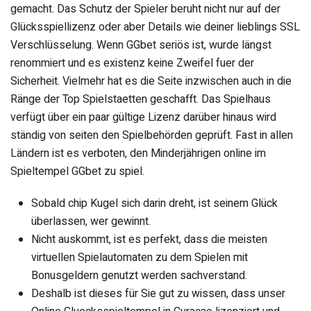
gemacht. Das Schutz der Spieler beruht nicht nur auf der
Glücksspiellizenz oder aber Details wie deiner lieblings SSL
Verschlüsselung. Wenn GGbet seriös ist, wurde längst
renommiert und es existenz keine Zweifel fuer der
Sicherheit. Vielmehr hat es die Seite inzwischen auch in die
Ränge der Top Spielstaetten geschafft. Das Spielhaus
verfügt über ein paar gültige Lizenz darüber hinaus wird
ständig von seiten den Spielbehörden geprüft. Fast in allen
Ländern ist es verboten, den Minderjährigen online im
Spieltempel GGbet zu spiel.
Sobald chip Kugel sich darin dreht, ist seinem Glück
überlassen, wer gewinnt.
Nicht auskommt, ist es perfekt, dass die meisten
virtuellen Spielautomaten zu dem Spielen mit
Bonusgeldern genutzt werden sachverstand.
Deshalb ist dieses für Sie gut zu wissen, dass unser