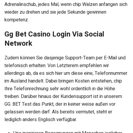
Adrenalinschub, jedes Mal, wenn chip Walzen anfangen sich
wieder zu drehen und sie jede Sekunde gewinnen
kompetenz.
Gg Bet Casino Login Via Social
Network
Zudem können Sie dasjenige Support-Team per E-Mail und
telefonisch erhalten. Von Letzterem empfehlen wir
allerdings ab, da es sich hier um diese eine, Telefonnummer
im Ausland handelt. Dabei bringen Kosten entstehen, chip
Ihre Telefonrechnung sehr wohl ordentlich in die Höhe
treiben. Darüber hinaus der Kundensupport ist in unserem
GG. BET Test das Punkt, der in keiner weise außen vor
gelassen werden darf. Als bereits vermutet, steht er
lediglich anders Englisch verfügbar.