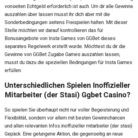
vonseiten Echtgeld erforderlich ist auch. Um dir alle Gewinne
auszahlen über lassen musst ihr dich aber mit die
Sonderbedingungen seitens Freispielen halten. Mit dieser
Stelle möchten wir darauf kontrollieren das für
Bonusangebote von Insta Games von GGBet dieses
separates Regelwerk erstellt wurde. Möchtest du dir die
Gewinne von GGBet Zugabe Games auszahlen lassen,
musst du dazu die speziellen Bedingungen für Insta Games
erfüllen.
Unterschiedlichen Spielen Inoffizieller
Mitarbeiter (der Stasi) Ggbet Casino?
So spielen Sie überhaupt nicht nur voller Begeisterung und
Flexibilität, sondern vor allem mit besten Gewinnchancen
und allen relevanten Infos inoffizieller mitarbeiter (der stasi)
Gepäck. Eine gelungene Aktion, die gegenseitig an neue