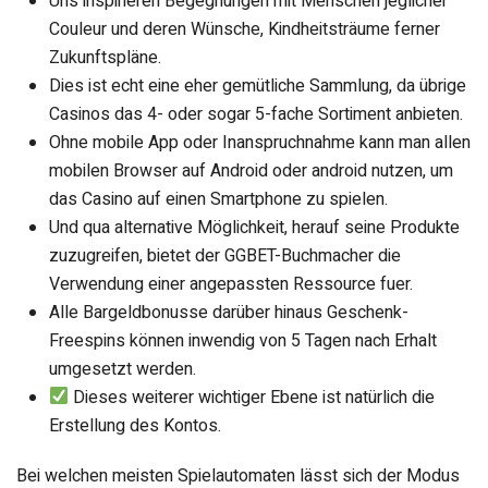
Uns inspirieren Begegnungen mit Menschen jeglicher
Couleur und deren Wünsche, Kindheitsträume ferner
Zukunftspläne.
Dies ist echt eine eher gemütliche Sammlung, da übrige
Casinos das 4- oder sogar 5-fache Sortiment anbieten.
Ohne mobile App oder Inanspruchnahme kann man allen
mobilen Browser auf Android oder android nutzen, um
das Casino auf einen Smartphone zu spielen.
Und qua alternative Möglichkeit, herauf seine Produkte
zuzugreifen, bietet der GGBET-Buchmacher die
Verwendung einer angepassten Ressource fuer.
Alle Bargeldbonusse darüber hinaus Geschenk-
Freespins können inwendig von 5 Tagen nach Erhalt
umgesetzt werden.
Dieses weiterer wichtiger Ebene ist natürlich die
Erstellung des Kontos.
Bei welchen meisten Spielautomaten lässt sich der Modus