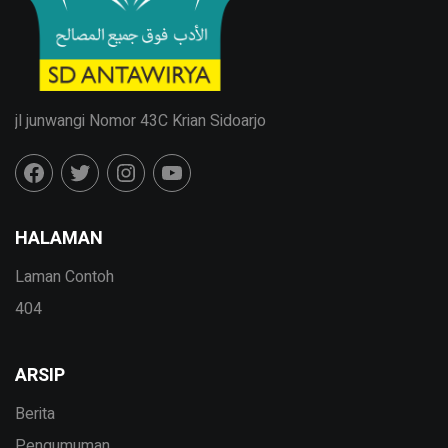
jl junwangi Nomor 43C Krian Sidoarjo
HALAMAN
Laman Contoh
404
ARSIP
Berita
Pengumuman