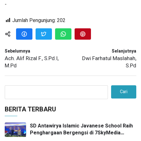
-
Jumlah Pengunjung:
202
Sebelumnya
Selanjutnya
Ach. Alif Rizal F., S.Pd.I,
Dwi Farhatul Maslahah,
M.Pd
S.Pd
Cari
BERITA TERBARU
SD Antawirya Islamic Javanese School Raih
Penghargaan Bergengsi di 7SkyMedia
Awards 2026