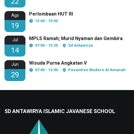
22
Perlombaan HUT RI
Ags
13:00 - 15:00
19
MPLS Ramah; Murid Nyaman dan Gembira
Jul
07:00 - 15:20
Sd Antawirya
14
Wisuda Purna Angkatan V
Jun
07:00 - 12:00
Pesantren Modern Al Amanah
29
SD ANTAWIRYA ISLAMIC JAVANESE SCHOOL