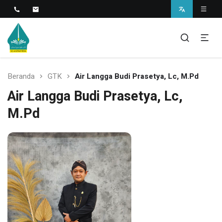
Islamic Javanese School
SD Antawirya
Beranda
GTK
Air Langga Budi Prasetya, Lc, M.Pd
Air Langga Budi Prasetya, Lc,
M.Pd