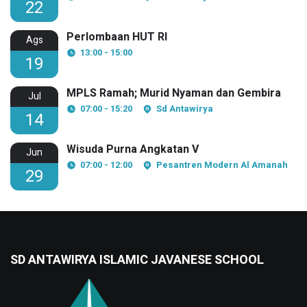
22
Perlombaan HUT RI
Ags
13:00 - 15:00
19
MPLS Ramah; Murid Nyaman dan Gembira
Jul
07:00 - 15:20
Sd Antawirya
14
Wisuda Purna Angkatan V
Jun
07:00 - 12:00
Pesantren Modern Al Amanah
29
SD ANTAWIRYA ISLAMIC JAVANESE SCHOOL