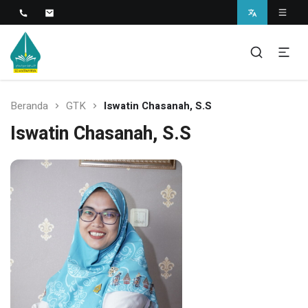
Islamic Javanese School
SD Antawirya
Beranda
GTK
Iswatin Chasanah, S.S
Iswatin Chasanah, S.S