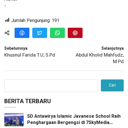
-
Jumlah Pengunjung:
191
Sebelumnya
Selanjutnya
Khusnul Farida T.U, S.Pd
Abdul Kholid Mahfudz,
M.Pd
Cari
BERITA TERBARU
SD Antawirya Islamic Javanese School Raih
Penghargaan Bergengsi di 7SkyMedia