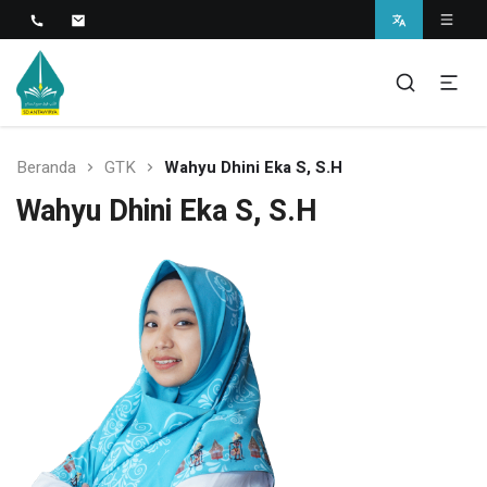
Islamic Javanese School
SD Antawirya
Beranda
GTK
Wahyu Dhini Eka S, S.H
Wahyu Dhini Eka S, S.H