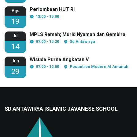
Perlombaan HUT RI
Ags
13:00 - 15:00
19
MPLS Ramah; Murid Nyaman dan Gembira
Jul
07:00 - 15:20
Sd Antawirya
14
Wisuda Purna Angkatan V
Jun
07:00 - 12:00
Pesantren Modern Al Amanah
29
SD ANTAWIRYA ISLAMIC JAVANESE SCHOOL