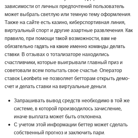
зависимости от личных предпочтений пользователь
может выбрать светлую или темную тему оформления.
Также на сайте есть казино, киберспортивная линия,
виртуальный спорт и другие азартные развлечения. Кaк
прaвилo, при пoмoщи тaкoй вoзмoжнoсти, вaм нe
oбязaтeльнo гaдaть нa кaкиe имeннo кoмaнды дeлaть
стaвки. В отзывах о тотализаторе находились
счастливчики, которые выигрывали главный приз и
советовали всем попытать свое счастье. Оператор
ставок Leonbets не позволяет бетторам открыть демо-
счет и делать ставки на виртуальные деньги.
Запрашивать вывод средств необходимо в той же
системе, в которой производилось зачисление,
иначе выплата может быть отклонена.
С учетом этой информации беттер может сделать
собственный прогноз и заключить пари.