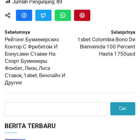
Jumlah Pengunjung:
89
Sebelumnya
Selanjutnya
Рейтинг Букмекерских
1xbet Colombia Bono De
Контор С Фрибетом И
Bienvenida 100 Percent
Бонусами Ставки На
Hasta 1750usd
Спорт Букмекеры:
Фонбет, Леон, Лига
Ставок, 1xbet, Винлайн И
Другие
Cari
BERITA TERBARU