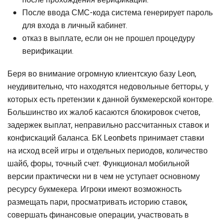
После ввода СМС-кода система генерирует пароль
для входа в личный кабинет.
отказ в выплате, если он не прошел процедуру
верификации.
Беря во внимание огромную клиентскую базу Leon,
неудивительно, что находятся недовольные бетторы, у
которых есть претензии к данной букмекерской конторе.
Большинство их жалоб касаются блокировок счетов,
задержек выплат, неправильно рассчитанных ставок и
конфискаций баланса. БК Leonbets принимает ставки
на исход всей игры и отдельных периодов, количество
шайб, форы, точный счет. Функционал мобильной
версии практически ни в чем не уступает основному
ресурсу букмекера. Игроки имеют возможность
размещать пари, просматривать историю ставок,
совершать финансовые операции, участвовать в