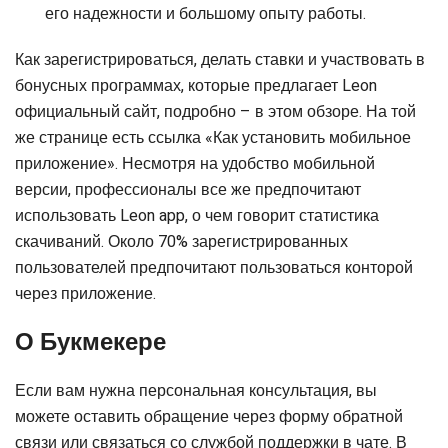
его надежности и большому опыту работы.
Как зарегистрироваться, делать ставки и участвовать в
бонусных программах, которые предлагает Leon
официальный сайт, подробно – в этом обзоре. На той
же странице есть ссылка «Как установить мобильное
приложение». Несмотря на удобство мобильной
версии, профессионалы все же предпочитают
использовать Leon app, о чем говорит статистика
скачиваний. Около 70% зарегистрированных
пользователей предпочитают пользоваться конторой
через приложение.
О Букмекере
Если вам нужна персональная консультация, вы
можете оставить обращение через форму обратной
связи или связаться со службой поддержки в чате. В