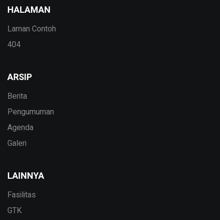
HALAMAN
Laman Contoh
404
ARSIP
Berita
Pengumuman
Agenda
Galeri
LAINNYA
Fasilitas
GTK