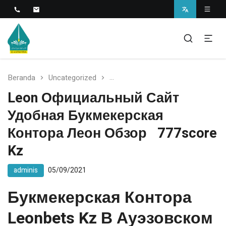
Islamic Javanese School
SD Antawirya
Beranda
Uncategorized
Leon Официальный Сайт Удобн
Leon Официальный Сайт
Удобная Букмекерская
Контора Леон Обзор 777score
Kz
adminis
05/09/2021
Букмекерская Контора
Leonbets Kz В Ауэзовском