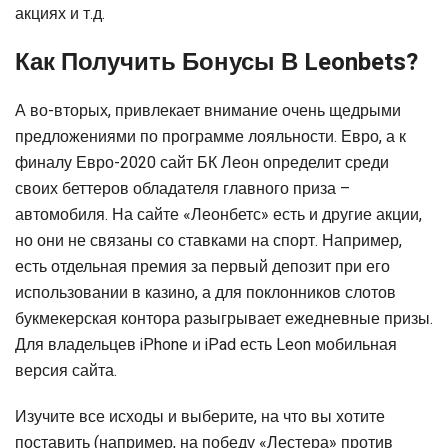
акциях и т.д.
Как Получить Бонусы В Leonbets?
А во-вторых, привлекает внимание очень щедрыми
предложениями по программе лояльности. Евро, а к
финалу Евро-2020 сайт БК Леон определит среди
своих беттеров обладателя главного приза –
автомобиля. На сайте «Леонбетс» есть и другие акции,
но они не связаны со ставками на спорт. Например,
есть отдельная премия за первый депозит при его
использовании в казино, а для поклонников слотов
букмекерская контора разыгрывает ежедневные призы.
Для владельцев iPhone и iPad есть Leon мобильная
версия сайта.
Изучите все исходы и выберите, на что вы хотите
поставить (например, на победу «Лестера» против