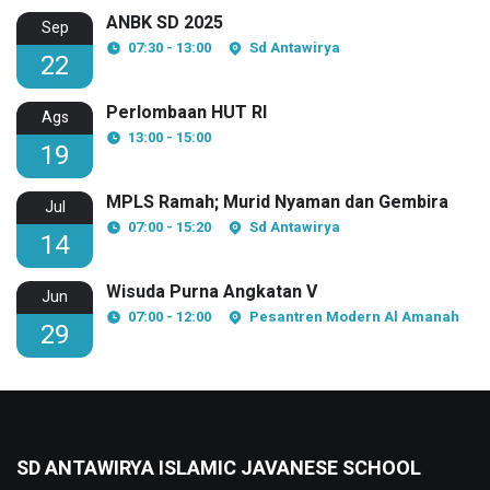
ANBK SD 2025
Sep
07:30 - 13:00
Sd Antawirya
22
Perlombaan HUT RI
Ags
13:00 - 15:00
19
MPLS Ramah; Murid Nyaman dan Gembira
Jul
07:00 - 15:20
Sd Antawirya
14
Wisuda Purna Angkatan V
Jun
07:00 - 12:00
Pesantren Modern Al Amanah
29
SD ANTAWIRYA ISLAMIC JAVANESE SCHOOL