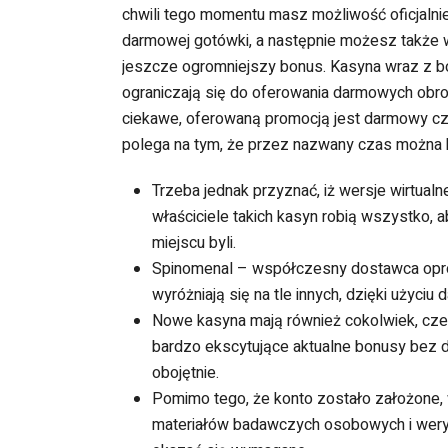
chwili tego momentu masz możliwość oficjaln
darmowej gotówki, a następnie możesz także 
jeszcze ogromniejszy bonus. Kasyna wraz z b
ograniczają się do oferowania darmowych obro
ciekawe, oferowaną promocją jest darmowy cza
polega na tym, że przez nazwany czas można 
Trzeba jednak przyznać, iż wersje wirtual
właściciele takich kasyn robią wszystko, 
miejscu byli.
Spinomenal – współczesny dostawca opr
wyróżniają się na tle innych, dzięki użyciu
Nowe kasyna mają również cokolwiek, czeg
bardzo ekscytujące aktualne bonusy bez d
obojętnie.
Pomimo tego, że konto zostało założone,
materiałów badawczych osobowych i weryfi