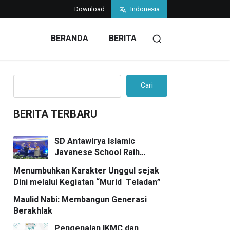
Download
Indonesia
BERANDA
BERITA
Cari
BERITA TERBARU
SD Antawirya Islamic
Javanese School Raih
Penghargaan Bergengsi di
Menumbuhkan Karakter Unggul sejak
7SkyMedia Awards 2026
Dini melalui Kegiatan “Murid Teladan”
Maulid Nabi: Membangun Generasi
Berakhlak
Pengenalan IKMC dan