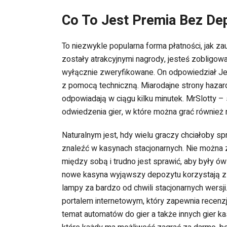
Co To Jest Premia Bez De
To niezwykle popularna forma płatności, jak z
zostały atrakcyjnymi nagrody, jesteś zobligowa
wyłącznie zweryfikowane. On odpowiedział Jeś
z pomocą techniczną. Miarodajne strony hazar
odpowiadają w ciągu kilku minutek. MrSlotty –
odwiedzenia gier, w które można grać również 
Naturalnym jest, hdy wielu graczy chciałoby 
znaleźć w kasynach stacjonarnych. Nie można z
między sobą i trudno jest sprawić, aby były ów
nowe kasyna wyjąwszy depozytu korzystają z tak
lampy za bardzo od chwili stacjonarnych wersj
portalem internetowym, który zapewnia recenzj
temat automatów do gier a także innych gier 