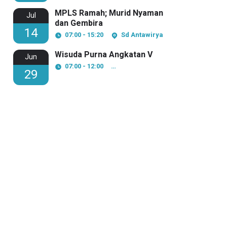
MPLS Ramah; Murid Nyaman
Jul
dan Gembira
14
07:00 - 15:20
Sd Antawirya
Wisuda Purna Angkatan V
Jun
07:00 - 12:00
Pesantren Modern Al Amanah
29