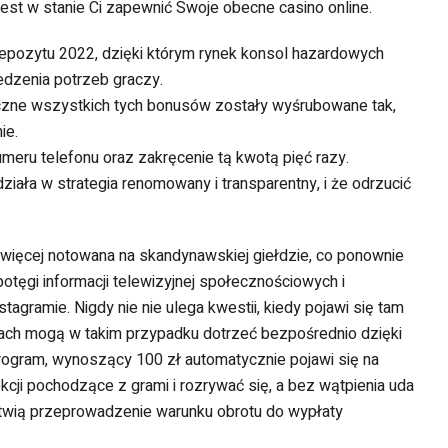
est w stanie Ci zapewnić Swoje obecne casino online.
pozytu 2022, dzięki którym rynek konsol hazardowych
edzenia potrzeb graczy.
czne wszystkich tych bonusów zostały wyśrubowane tak,
ie.
umeru telefonu oraz zakręcenie tą kwotą pięć razy.
ziała w strategia renomowany i transparentny, i że odrzucić
 więcej notowana na skandynawskiej giełdzie, co ponownie
otęgi informacji telewizyjnej społecznościowych i
agramie. Nigdy nie nie ulega kwestii, kiedy pojawi się tam
sach mogą w takim przypadku dotrzeć bezpośrednio dzięki
rogram, wynoszący 100 zł automatycznie pojawi się na
kcji pochodzące z grami i rozrywać się, a bez wątpienia uda
ułatwią przeprowadzenie warunku obrotu do wypłaty