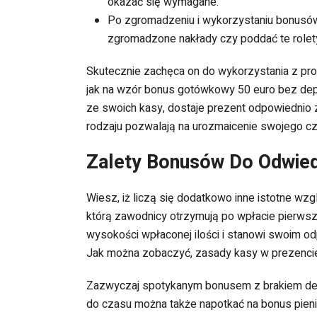
okazać się wymagane.
Po zgromadzeniu i wykorzystaniu bonusów 
zgromadzone nakłady czy poddać te role
Skutecznie zachęca on do wykorzystania z prom
jak na wzór bonus gotówkowy 50 euro bez depoz
ze swoich kasy, dostaje prezent odpowiednio 
rodzaju pozwalają na urozmaicenie swojego c
Zalety Bonusów Do Odwie
Wiesz, iż liczą się dodatkowo inne istotne wzgl
którą zawodnicy otrzymują po wpłacie pierws
wysokości wpłaconej ilości i stanowi swoim odp
Jak można zobaczyć, zasady kasy w prezencie 
Zazwyczaj spotykanym bonusem z brakiem dep
do czasu można także napotkać na bonus pien