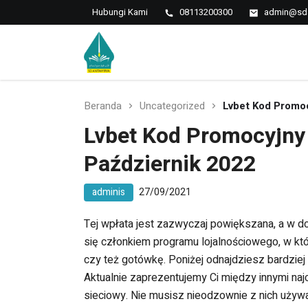
Hubungi Kami
08113200300
admin@sda
Islamic Javanese School
SD Antawirya
Beranda
Uncategorized
Lvbet Kod Promoc
Lvbet Kod Promocyjny
Październik 2022
adminis
27/09/2021
Tej wpłata jest zazwyczaj powiększana, a w d
się członkiem programu lojalnościowego, w k
czy też gotówkę. Poniżej odnajdziesz bardziej
Aktualnie zaprezentujemy Ci między innymi 
sieciowy. Nie musisz nieodzownie z nich używa