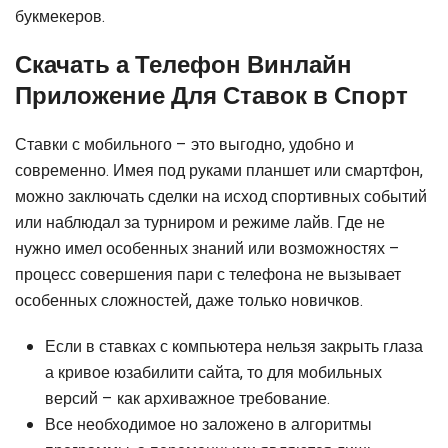
букмекеров.
Скачать а Телефон Винлайн
Приложение Для Ставок в Спорт
Ставки с мобильного – это выгодно, удобно и
современно. Имея под руками планшет или смартфон,
можно заключать сделки на исход спортивных событий
или наблюдал за турниром и режиме лайв. Где не
нужно имел особенных знаний или возможностях –
процесс совершения пари с телефона не вызывает
особенных сложностей, даже только новичков.
Если в ставках с компьютера нельзя закрыть глаза
а кривое юзабилити сайта, то для мобильных
версий – как архиважное требование.
Все необходимое но заложено в алгоритмы