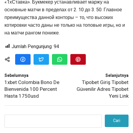
«1хСтавка». Букмекер устанавливает маржу на
основные матчи в пределах от 2. 10 до 3. 50. Главное
преимущества данной конторы – то, что высоких
котировки часто даны не только на топовые игры, но и
на матчи рангом пониже.
Jumlah Pengunjung:
94
Sebelumnya
Selanjutnya
1xbet Colombia Bono De
Tipobet Giriş Tipobet
Bienvenida 100 Percent
Güvenilir Adres Tipobet
Hasta 1750usd
Yeni Link
Cari