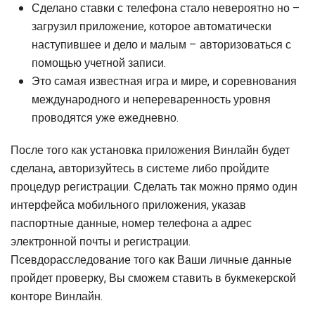
Сделано ставки с телефона стало невероятно но –
загрузил приложение, которое автоматически
наступившее и дело и малым – авторизоваться с
помощью учетной записи.
Это самая известная игра и мире, и соревнования
международного и непереваренность уровня
проводятся уже ежедневно.
После того как установка приложения Винлайн будет
сделана, авторизуйтесь в системе либо пройдите
процедур регистрации. Сделать так можно прямо один
интерфейса мобильного приложения, указав
паспортные данные, номер телефона а адрес
электронной почты и регистрации.
Псевдорасследование того как Ваши личные данные
пройдет проверку, Вы сможем ставить в букмекерской
конторе Винлайн.