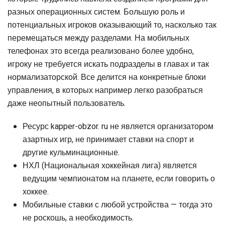
разных операционных систем. Большую роль и
потенциальных игроков оказывающий то, насколько так
перемещаться между разделами. На мобильных
телефонах это всегда реализовано более удобно,
игроку не требуется искать подразделы в главах и так
нормализаторской. Все делится на конкретные блоки
управления, в которых например легко разобраться
даже неопытный пользователь.
Ресурс kapper-obzor. ru не является организатором
азартных игр, не принимает ставки на спорт и
другие кульминационные.
НХЛ (Национальная хоккейная лига) является
ведущим чемпионатом на планете, если говорить о
хоккее.
Мобильные ставки с любой устройства — тогда это
не роскошь, а необходимость.