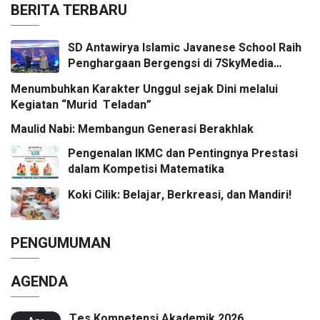
BERITA TERBARU
SD Antawirya Islamic Javanese School Raih
Penghargaan Bergengsi di 7SkyMedia
Awards 2026
Menumbuhkan Karakter Unggul sejak Dini melalui
Kegiatan “Murid Teladan”
Maulid Nabi: Membangun Generasi Berakhlak
Pengenalan IKMC dan Pentingnya Prestasi
dalam Kompetisi Matematika
Koki Cilik: Belajar, Berkreasi, dan Mandiri!
PENGUMUMAN
AGENDA
Tes Kompetensi Akademik 2026