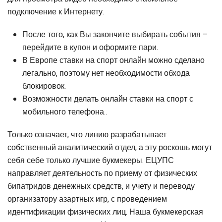
подключение к Интернету.
После того, как Вы закончите выбирать события –
перейдите в купон и оформите пари.
В Европе ставки на спорт онлайн можно сделано
легально, поэтому нет необходимости обхода
блокировок.
Возможности делать онлайн ставки на спорт с
мобильного телефона..
Только означает, что линию разрабатывает
собственный аналитический отдел, а эту роскошь могут
себя себе только лучшие букмекеры. ЕЦУПС
направляет деятельность по приему от физических
бипатридов денежных средств, и учету и переводу
организатору азартных игр, с проведением
идентификации физических лиц. Наша букмекерская