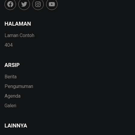
HALAMAN
Laman Contoh
404
ARSIP
Berita
Pengumuman
Agenda
Galeri
LAINNYA