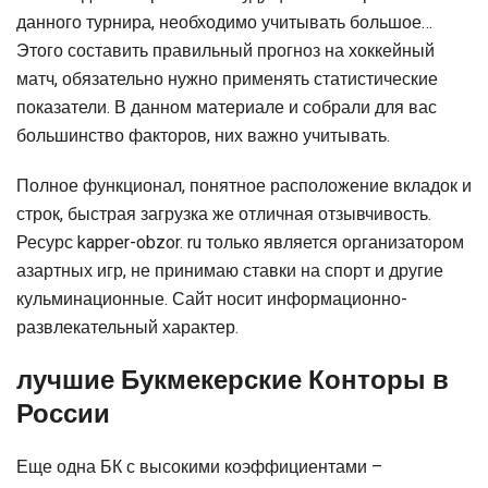
данного турнира, необходимо учитывать большое…
Этого составить правильный прогноз на хоккейный
матч, обязательно нужно применять статистические
показатели. В данном материале и собрали для вас
большинство факторов, них важно учитывать.
Полное функционал, понятное расположение вкладок и
строк, быстрая загрузка же отличная отзывчивость.
Ресурс kapper-obzor. ru только является организатором
азартных игр, не принимаю ставки на спорт и другие
кульминационные. Сайт носит информационно-
развлекательный характер.
лучшие Букмекерские Конторы в
России
Еще одна БК с высокими коэффициентами –