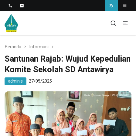
Islamic Javanese School
SD Antawirya
Beranda
Informasi
Santunan Rajab: Wujud Kepedulian K
Santunan Rajab: Wujud Kepedulian
Komite Sekolah SD Antawirya
adminis
27/05/2025