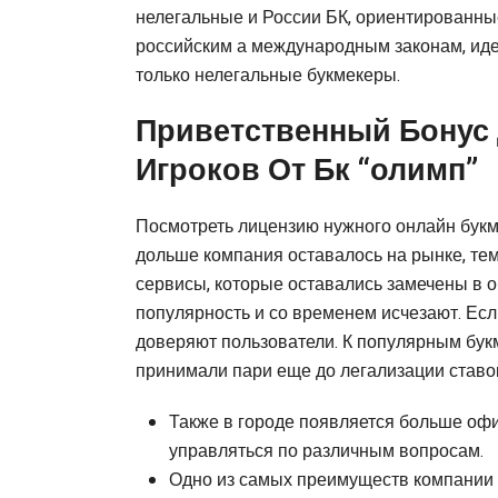
нелегальные и России БК, ориентированн
российским а международным законам, иде
только нелегальные букмекеры.
Приветственный Бонус 
Игроков От Бк “олимп”
Посмотреть лицензию нужного онлайн букме
дольше компания оставалось на рынке, те
сервисы, которые оставались замечены в о
популярность и со временем исчезают. Если
доверяют пользователи. К популярным бук
принимали пари еще до легализации ставок 
Также в городе появляется больше офи
управляться по различным вопросам.
Одно из самых преимуществ компании