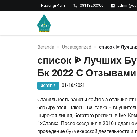
Hubungi Kami
08113200300
admin@sda
Islamic Javanese School
SD Antawirya
Beranda
Uncategorized
список ᐉ Лучши
список ᐉ Лучших Б
Бк 2022 С Отзывами
adminis
01/10/2021
Стабильность работы сайтов а отличие от 
блокируются. Плюсы 1хСтавка – внушител
широкая линия, богатого роспись в live. 
1хСтавка. После создания в 2010 недавне
проведение букмекерской деятельности и т