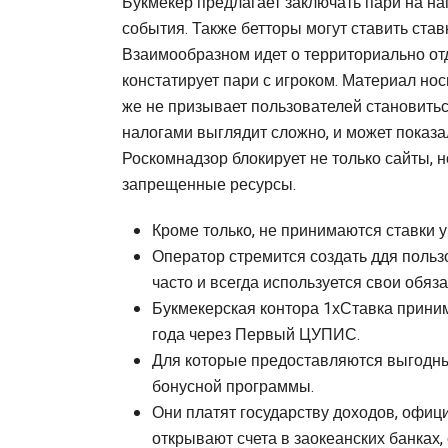
Букмекер предлагает заключать пари на на
события. Также бетторы могут ставить став
Взаимообразном идет о территориально отд
констатирует пари с игроком. Материал н
же не призывает пользователей становитьс
налогами выглядит сложно, и может показа
Роскомнадзор блокирует не только сайты, 
запрещенные ресурсы.
Кроме только, не принимаются ставки у
Оператор стремится создать ддя польз
часто и всегда используется свои обяз
Букмекерская контора 1хСтавка приним
года через Первый ЦУПИС.
Для которые предоставляются выгодны
бонусной программы.
Они платят государству доходов, офици
открывают счета в заокеанских банка