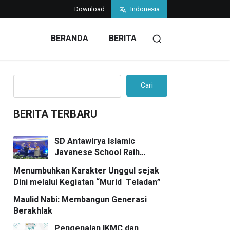
Download
Indonesia
BERANDA
BERITA
Cari
BERITA TERBARU
SD Antawirya Islamic
Javanese School Raih
Penghargaan Bergengsi di
Menumbuhkan Karakter Unggul sejak
7SkyMedia Awards 2026
Dini melalui Kegiatan “Murid Teladan”
Maulid Nabi: Membangun Generasi
Berakhlak
Pengenalan IKMC dan