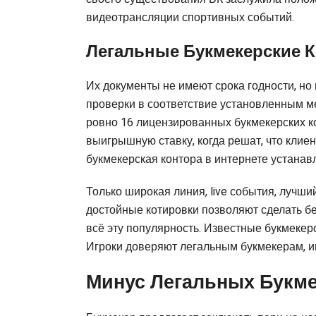
видеотрансляции спортивных событий.
Легальные Букмекерские К
Их документы не имеют срока годности, н
проверки в соответствие установленным ме
ровно 16 лицензированных букмекерских ко
выигрышную ставку, когда решат, что клиен
букмекерская контора в интернете устанав
Только широкая линия, live события, лучш
достойные котировки позволяют сделать б
всё эту популярность. Известные букмеке
Игроки доверяют легальным букмекерам, 
Минус Легальных Букм