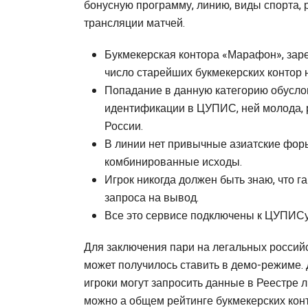
бонусную программу, линию, виды спорта,
трансляции матчей.
Букмекерская контора «Марафон», заре
число старейших букмекерских контор 
Попадание в данную категорию обусловл
идентификации в ЦУПИС, ней молода, р
России.
В линии нет привычные азиатские форы,
комбинированные исходы.
Игрок никогда должен быть знаю, что 
запроса на вывод.
Все это сервисе подключены к ЦУПИСу, 
Для заключения пари на легальных российс
может получилось ставить в демо-режиме.
игроки могут запросить данные в Реестре 
можно а общем рейтинге букмекерских конто