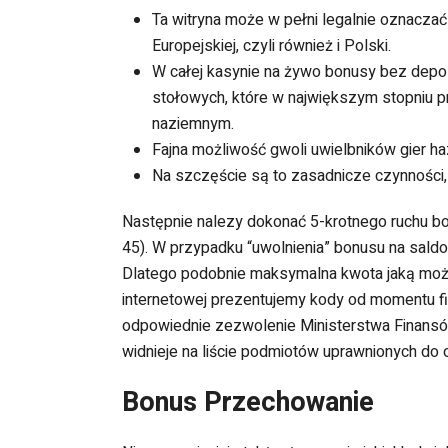
Ta witryna może w pełni legalnie oznaczać
Europejskiej, czyli również i Polski.
W całej kasynie na żywo bonusy bez depo
stołowych, które w największym stopniu 
naziemnym.
Fajna możliwość gwoli uwielbników gier 
Na szczęście są to zasadnicze czynności, 
Następnie nalezy dokonać 5-krotnego ruchu bo
45). W przypadku “uwolnienia” bonusu na sald
Dlatego podobnie maksymalna kwota jaką może
internetowej prezentujemy kody od momentu fir
odpowiednie zezwolenie Ministerstwa Finansów).
widnieje na liście podmiotów uprawnionych do
Bonus Przechowanie