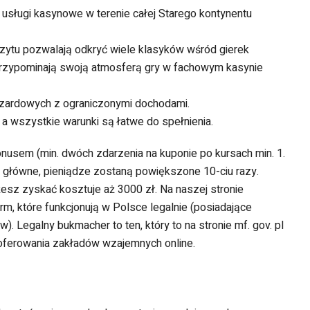
 usługi kasynowe w terenie całej Starego kontynentu
zytu pozwalają odkryć wiele klasyków wśród gierek
przypominają swoją atmosferą gry w fachowym kasynie
hazardowych z ograniczonymi dochodami.
a wszystkie warunki są łatwe do spełnienia.
nusem (min. dwóch zdarzenia na kuponie po kursach min. 1.
o główne, pieniądze zostaną powiększone 10-ciu razy.
sz zyskać kosztuje aż 3000 zł. Na naszej stronie
m, które funkcjonują w Polsce legalnie (posiadające
 Legalny bukmacher to ten, który to na stronie mf. gov. pl
 oferowania zakładów wzajemnych online.