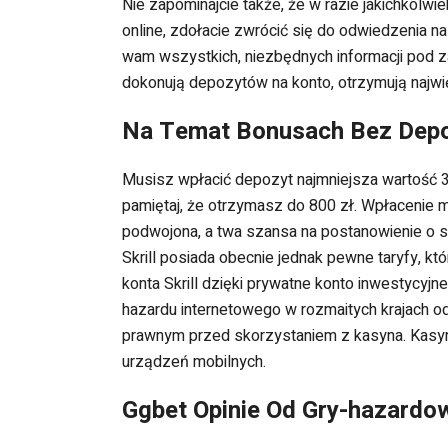
Nie zapominajcie także, że w razie jakichkolw
online, zdołacie zwrócić się do odwiedzenia na
wam wszystkich, niezbędnych informacji pod za
dokonują depozytów na konto, otrzymują najwięk
Na Temat Bonusach Bez Dep
Musisz wpłacić depozyt najmniejsza wartość 3
pamiętaj, że otrzymasz do 800 zł. Wpłacenie m
podwojona, a twa szansa na postanowienie o s
Skrill posiada obecnie jednak pewne taryfy, kt
konta Skrill dzięki prywatne konto inwestycy
hazardu internetowego w rozmaitych krajach 
prawnym przed skorzystaniem z kasyna. Kasyn
urządzeń mobilnych.
Ggbet Opinie Od Gry-hazard