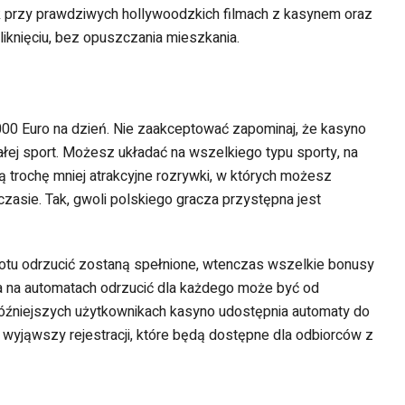
ak przy prawdziwych hollywoodzkich filmach z kasynem oraz
liknięciu, bez opuszczania mieszkania.
, 000 Euro na dzień. Nie zaakceptować zapominaj, że kasyno
łej sport. Możesz układać na wszelkiego typu sporty, na
tą trochę mniej atrakcyjne rozrywki, w których możesz
sie. Tak, gwoli polskiego gracza przystępna jest
otu odrzucić zostaną spełnione, wtenczas wszelkie bonusy
a na automatach odrzucić dla każdego może być od
óźniejszych użytkownikach kasyno udostępnia automaty do
wyjąwszy rejestracji, które będą dostępne dla odbiorców z