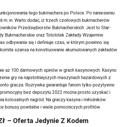
unkcjonowania tego bukmachera po Polsce. Po naniesieniu
ili m. in. Warto dodać, iż trzech czołowych bukmacherów
wników Przedsiębiorstw Bukmacherskich. Jest to Star-
dy Bukmacherskie oraz Totolotek Zakłady Wzajemne.
s odbywania się i definiuje czas, w którym powinno się
akomita szansa na konstruowanie akumulowanych zakładów
anie aż 100 darmowych spinów w grach kasynowych. Kasyno
enia gry na najistotniejszych maszynach hazardowych z
konto gracza. Rozrywka gwarantuje fanom tylko pozytywne
r promocyjny bez depozytu 2022 można prosto uzyskać i
a kolosalnych nagród. Na graczy kasyna i miłośników
 bonusy powitalne i wiele pomocniczych profitów.
Zł – Oferta Jedynie Z Kodem