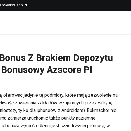
ntawirya.sch.id
ts Bet Bonus Z Brakiem Depozytu Bonus Powitalny I Kod Bonu
 Bonus Z Brakiem Depozytu
d Bonusowy Azscore Pl
ą oferować jedynie tę podmioty, które mają zezwolenie na
liwość zawierania zakładów wzajemnych przez witrynę
(niestety, tylko dla iphoneów z Androidem). Bukmacher nie
irma zamierza uruchomić także punkty naziemne.
tu bonusowymi środkami jest czas trwania promocji, w