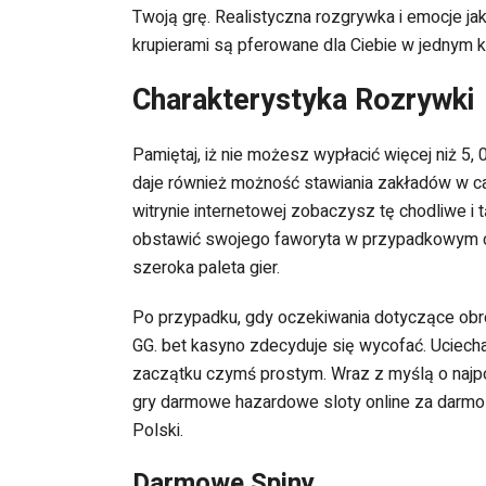
Twoją grę. Realistyczna rozgrywka i emocje j
krupierami są pferowane dla Ciebie w jednym k
Charakterystyka Rozrywki
Pamiętaj, iż nie możesz wypłacić więcej niż 5
daje również możność stawiania zakładów w ca
witrynie internetowej zobaczysz tę chodliwe i 
obstawić swojego faworyta w przypadkowym cza
szeroka paleta gier.
Po przypadku, gdy oczekiwania dotyczące obr
GG. bet kasyno zdecyduje się wycofać. Uciech
zaczątku czymś prostym. Wraz z myślą o najp
gry darmowe hazardowe sloty online za darmo 
Polski.
Darmowe Spiny