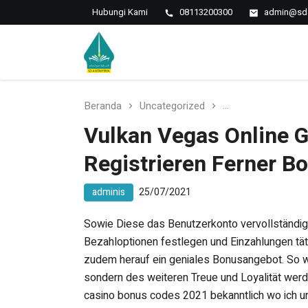
Hubungi Kami
08113200300
admin@sda
Islamic Javanese School
SD Antawirya
Beranda
Uncategorized
Vulkan Vegas Onl
Vulkan Vegas Online G
Registrieren Ferner B
adminis
25/07/2021
Sowie Diese das Benutzerkonto vervollständig
Bezahloptionen festlegen und Einzahlungen tä
zudem herauf ein geniales Bonusangebot. So w
sondern des weiteren Treue und Loyalität werd
casino bonus codes 2021 bekanntlich wo ich un