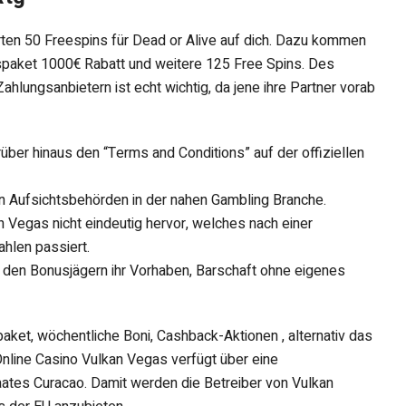
arten 50 Freespins für Dead or Alive auf dich. Dazu kommen
enspaket 1000€ Rabatt und weitere 125 Free Spins. Des
lungsanbietern ist echt wichtig, da jene ihre Partner vorab
rüber hinaus den “Terms and Conditions” auf der offiziellen
n Aufsichtsbehörden in der nahen Gambling Branche.
 Vegas nicht eindeutig hervor, welches nach einer
hlen passiert.
den Bonusjägern ihr Vorhaben, Barschaft ohne eigenes
et, wöchentliche Boni, Cashback-Aktionen , alternativ das
line Casino Vulkan Vegas verfügt über eine
ates Curacao. Damit werden die Betreiber von Vulkan