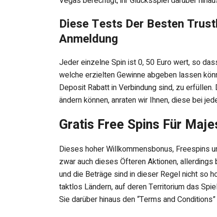
Vegas berechtigt, ihr Glücksspiel darüber hina
Diese Tests Der Besten Trust
Anmeldung
Jeder einzelne Spin ist 0, 50 Euro wert, so das
welche erzielten Gewinne abgeben lassen könn
Deposit Rabatt in Verbindung sind, zu erfüllen
ändern können, anraten wir Ihnen, diese bei j
Gratis Free Spins Für Maje
Dieses hoher Willkommensbonus, Freespins und
zwar auch dieses Öfteren Aktionen, allerdings 
und die Beträge sind in dieser Regel nicht so h
taktlos Ländern, auf deren Territorium das Spiel
Sie darüber hinaus den “Terms and Conditions” 