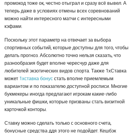
промокод тоже ок, честно отыграл и сразу всё вывел. А
теперь даже в условиях отмены всех соревнований
можно найти интересного матчи с интересными
кэфами.
Поскольку этот параметр на отвечает за выбора
спортивных событий, которые доступны для того, чтобы
делать прогноз. Абсолютно точно нельзя сказать, что
разнообразия будет вполне чересчур даже для
любителей экзотических видов спорта. Также 1хСтавка
может
1хставка бонус
стать вполне приемлемым
вариантом и по показателю доступной росписи. Многие
букмекеры иногда предлагают игрокам какие-либо
уникальные фишки, которые призваны стать визитной
карточкой конторы.
Ставку можно сделать только с основного счета,
бонусные средства ддя этого не подойдет. Кешбэк