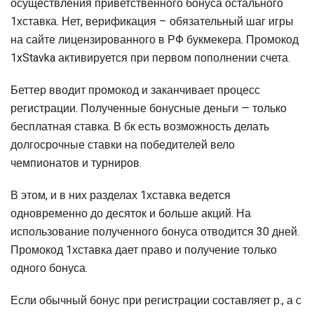
осуществления приветственного бонуса остального
1хставка. Нет, верификация – обязательный шаг игры
на сайте лицензированного в РФ букмекера. Промокод
1xStavka активируется при первом пополнении счета.
Беттер вводит промокод и заканчивает процесс
регистрации. Полученные бонусные деньги — только
бесплатная ставка. В бк есть возможность делать
долгосрочные ставки на победителей вело
чемпионатов и турниров.
В этом, и в них разделах 1хставка ведется
одновременно до десяток и больше акций. На
использование полученного бонуса отводится 30 дней.
Промокод 1хставка дает право и получение только
одного бонуса.
Если обычный бонус при регистрации составляет р., а с