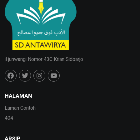
jl junwangi Nomor 43C Krian Sidoarjo
HALAMAN
Laman Contoh
404
ARSIP