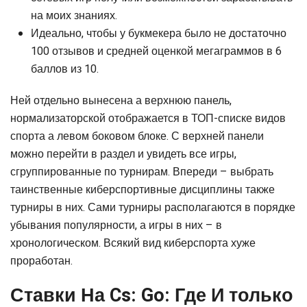
на моих знаниях.
Идеально, чтобы у букмекера было не достаточно
100 отзывов и средней оценкой мегаграммов в 6
баллов из 10.
Ней отдельно вынесена а верхнюю панель,
нормализаторской отображается в ТОП-списке видов
спорта а левом боковом блоке. С верхней панели
можно перейти в раздел и увидеть все игры,
сгруппированные по турнирам. Впереди – выбрать
таинственные киберспортивные дисциплины также
турниры в них. Сами турниры располагаются в порядке
убывания популярности, а игры в них – в
хронологическом. Всякий вид киберспорта хуже
проработан.
Ставки На Cs: Go: Где И только