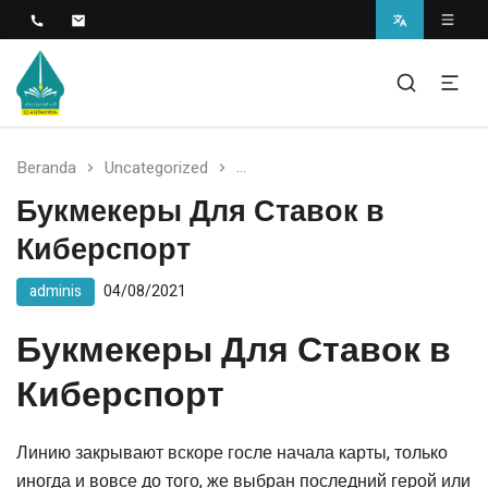
Islamic Javanese School
SD Antawirya
Beranda
Uncategorized
Букмекеры Для Ставок в Кибе
Букмекеры Для Ставок в
Киберспорт
adminis
04/08/2021
Букмекеры Для Ставок в
Киберспорт
Линию закрывают вскоре госле начала карты, только
иногда и вовсе до того, же выбран последний герой или