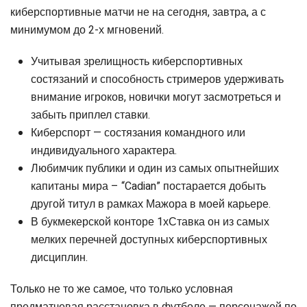
киберспортивные матчи не на сегодня, завтра, а с
минимумом до 2-х мгновений.
Учитывая зрелищность киберспортивных
состязаний и способность стримеров удерживать
внимание игроков, новички могут засмотреться и
забыть приплел ставки.
Киберспорт — состязания командного или
индивидуального характера.
Любимчик публики и один из самых опытнейших
капитаны мира – “Cadian” постарается добыть
другой титул в рамках Мажора в моей карьере.
В букмекерской конторе 1хСтавка он из самых
мелких перечней доступных киберспортивных
дисциплин.
Только не то же самое, что только условная
предматчевая расстановка в футболе — персонажей по