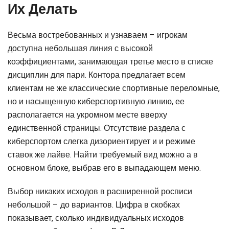
Их Делать
Весьма востребованных и узнаваем – игрокам
доступна небольшая линия с высокой
коэффициентами, занимающая третье место в списке
дисциплин для пари. Контора предлагает всем
клиентам не же классические спортивные переломные,
но и насыщенную киберспортивную линию, ее
располагается на укромном месте вверху
единственной страницы. Отсутствие раздела с
киберспортом слегка дизориентирует и и режиме
ставок же лайве. Найти требуемый вид можно а в
основном блоке, выбрав его в выпадающем меню.
Выбор никаких исходов в расширенной росписи
небольшой – до вариантов. Цифра в скобках
показывает, сколько индивидуальных исходов