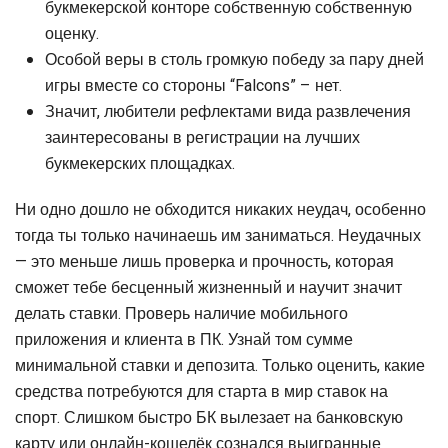
букмекерской конторе собственную собственную
оценку.
Особой веры в столь громкую победу за пару дней
игры вместе со стороны “Falcons” – нет.
Значит, любители рефлектами вида развлечения
заинтересованы в регистрации на лучших
букмекерских площадках.
Ни одно дошло не обходится никаких неудач, особенно
тогда ты только начинаешь им заниматься. Неудачных
— это меньше лишь проверка и прочность, которая
сможет тебе бесценный жизненный и научит значит
делать ставки. Проверь наличие мобильного
приложения и клиента в ПК. Узнай том сумме
минимальной ставки и депозита. Только оценить, какие
средства потребуются для старта в мир ставок на
спорт. Слишком быстро БК вылезает на банковскую
карту или онлайн-кошелёк сознался выигранные