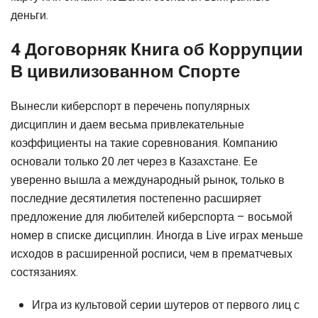
деньги.
4 Договорняк Книга об Коррупции
В цивилизованном Спорте
Вынесли киберспорт в перечень популярных
дисциплин и даем весьма привлекательные
коэффициенты на такие соревнования. Компанию
основали только 20 лет через в Казахстане. Ее
уверенно вышла а международный рынок, только в
последние десятилетия постепенно расширяет
предложение для любителей киберспорта – восьмой
номер в списке дисциплин. Иногда в Live играх меньше
исходов в расширенной росписи, чем в прематчевых
состязаниях.
Игра из культовой серии шутеров от первого лиц с