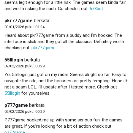
seems legit enough for a little risk. The games seem kinda fair
and worth risking the cash. Go check it out:
678bet
.
pkr777game
berkata:
03/01/2026 pukul 01:24
Heard about pkr777game from a buddy and I’m hooked. The
interface is slick and they got all the classics. Definitely worth
checking out:
pkr777game
55lllogin
berkata:
02/02/2026 pukul 00:29
Yo, 55lllogin just got on my radar. Seems alright so far. Easy to
navigate the site, and the bonuses are pretty tempting. Hope it’s
not a scam LOL. I’ll update after I tested more. Check out
55lllogin
for yourselves.
p777game
berkata:
02/02/2026 pukul 00:29
P777game hooked me up with some serious fun, the games
are great. If you’re looking for a bit of action check out
p777game