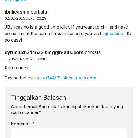
jbjilicasino
berkata:
02/02/2026 pukul 00:29
JBJilicasino is a good time killer. If you want to chill and have
some fun at the same time, make sure you visit
jbjilicasino
. It’s
so easy!
cyrusluxn344633.bloggin-ads.com
berkata:
31/05/2026 pukul 08:30
References:
Casino bet
cyrusluxn344633.bloggin-ads.com
Tinggalkan Balasan
Alamat email Anda tidak akan dipublikasikan.
Ruas yang
wajib ditandai
*
Komentar
*