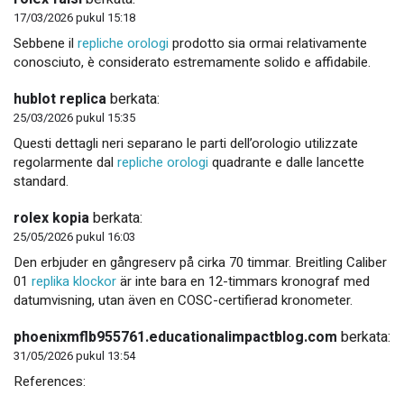
17/03/2026 pukul 15:18
Sebbene il
repliche orologi
prodotto sia ormai relativamente
conosciuto, è considerato estremamente solido e affidabile.
hublot replica
berkata:
25/03/2026 pukul 15:35
Questi dettagli neri separano le parti dell’orologio utilizzate
regolarmente dal
repliche orologi
quadrante e dalle lancette
standard.
rolex kopia
berkata:
25/05/2026 pukul 16:03
Den erbjuder en gångreserv på cirka 70 timmar. Breitling Caliber
01
replika klockor
är inte bara en 12-timmars kronograf med
datumvisning, utan även en COSC-certifierad kronometer.
phoenixmflb955761.educationalimpactblog.com
berkata:
31/05/2026 pukul 13:54
References: