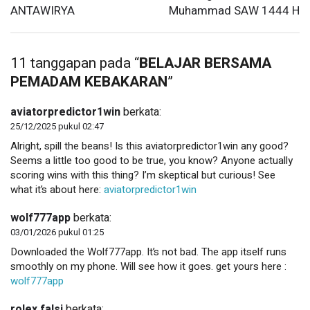
ANTAWIRYA
Muhammad SAW 1444 H
11 tanggapan pada “
BELAJAR BERSAMA
PEMADAM KEBAKARAN
”
aviatorpredictor1win
berkata:
25/12/2025 pukul 02:47
Alright, spill the beans! Is this aviatorpredictor1win any good?
Seems a little too good to be true, you know? Anyone actually
scoring wins with this thing? I’m skeptical but curious! See
what it’s about here:
aviatorpredictor1win
wolf777app
berkata:
03/01/2026 pukul 01:25
Downloaded the Wolf777app. It’s not bad. The app itself runs
smoothly on my phone. Will see how it goes. get yours here :
wolf777app
rolex falsi
berkata: