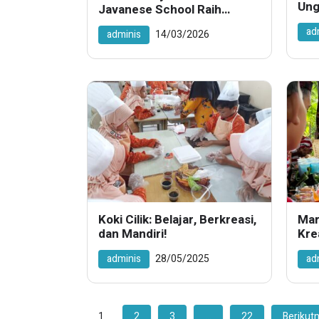
Ung
Javanese School Raih
Keg
Penghargaan Bergengsi di
ad
adminis
14/03/2026
7SkyMedia Awards 2026
Koki Cilik: Belajar, Berkreasi,
Mar
dan Mandiri!
Kre
adminis
28/05/2025
ad
1
2
3
…
22
Berikutn