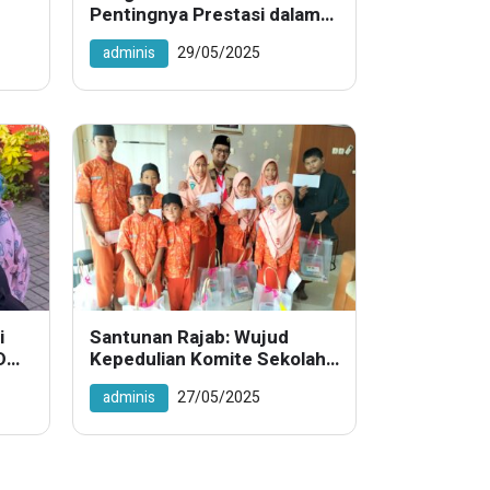
Pentingnya Prestasi dalam
Kompetisi Matematika
adminis
29/05/2025
i
Santunan Rajab: Wujud
D
Kepedulian Komite Sekolah
SD Antawirya
adminis
27/05/2025