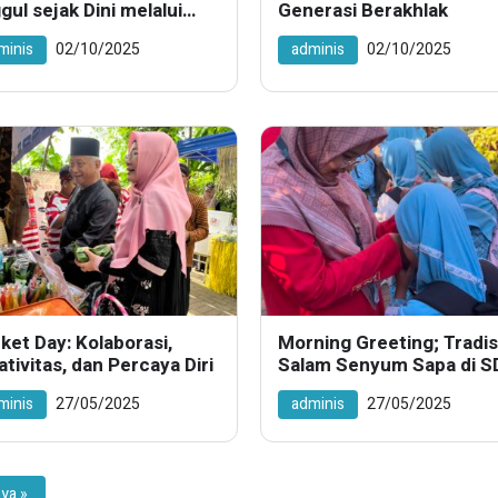
gul sejak Dini melalui
Generasi Berakhlak
iatan “Murid Teladan”
minis
02/10/2025
adminis
02/10/2025
ket Day: Kolaborasi,
Morning Greeting; Tradis
ativitas, dan Percaya Diri
Salam Senyum Sapa di S
Antawirya
minis
27/05/2025
adminis
27/05/2025
ya »