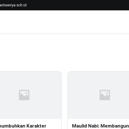
ntawirya.sch.id
umbuhkan Karakter
Maulid Nabi: Membangun