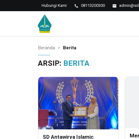
Hubungi Kami
08113200300
admin@sda
Islamic Javanese School
SD Antawirya
Beranda
Berita
ARSIP:
BERITA
Men
SD Antawirya Islamic