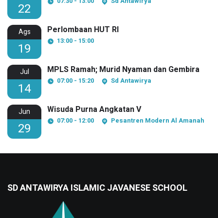
07:30 - 13:00
Sd Antawirya
22
Perlombaan HUT RI
Ags
13:00 - 15:00
19
MPLS Ramah; Murid Nyaman dan Gembira
Jul
07:00 - 15:20
Sd Antawirya
14
Wisuda Purna Angkatan V
Jun
07:00 - 12:00
Pesantren Modern Al Amanah
29
SD ANTAWIRYA ISLAMIC JAVANESE SCHOOL