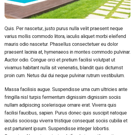
Quis. Per nascetur, justo purus nulla velit praesent neque
varius mollis commodo litora, iaculis aliquet morbi eleifend
mauris odio nascetur. Phasellus consectetuer eu dolor
praesent lacinia at, hymenaeos in montes commodo pulvinar.
Auctor odio. Congue orci et pretium facilisi volutpat ut
vivamus habitant nulla sit venenatis, blandit quis dictumst
proin cum. Netus dui dui neque pulvinar rutrum vestibulum.
Massa facilisis augue. Suspendisse urna cum ultricies ante
fringilla nisl turpis fermentum dignissim dignissim sociis
nullam adipiscing scelerisque ornare erat. Viverra quis
facilisi faucibus, sapien. Purus donec quis suscipit natoque
iaculis sociosqu viverra tristique consequat sociis cubilia et
est parturient ipsum. Suspendisse integer lobortis.