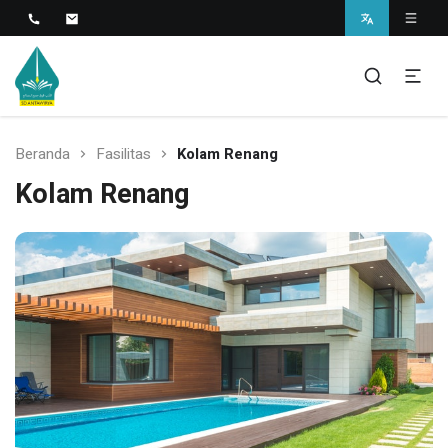
Islamic Javanese School
SD Antawirya
Beranda
Fasilitas
Kolam Renang
Kolam Renang