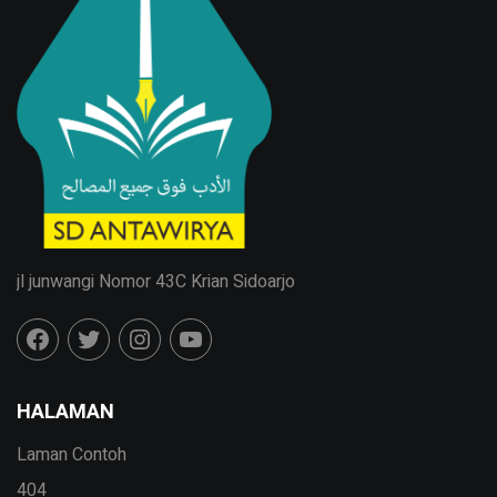
jl junwangi Nomor 43C Krian Sidoarjo
HALAMAN
Laman Contoh
404