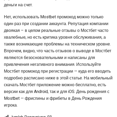
деньги на счет.
Нет, использовать Mostbet промокод можно только
один раз при создании аккаунта. Репутация компании
двоякая – в целом реальные отзывы о Мостбет часто
хвалебные, но есть критика уровня обслуживания, а
также возникающие проблемы на техническом уровне.
Впрочем, видно, что часть отзывов о выводе в Мостбет
являются безосновательными и написаны для
привлечения негативного внимания. Используйте
Мостбет промокод при регистрации — куда его вводить
подробно расписано ниже в этой статье. На мобильный
скачать Мостбет приложение можно бесплатно, есть
версии как для Android, так и для iOS. День рождения с
Mostbet — фриспины и фрибеты в День Рождения
игрока.