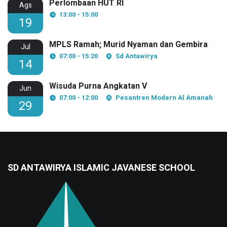
Perlombaan HUT RI
Ags
13:00 - 15:00
19
MPLS Ramah; Murid Nyaman dan Gembira
Jul
07:00 - 15:20
Sd Antawirya
14
Wisuda Purna Angkatan V
Jun
07:00 - 12:00
Pesantren Modern Al Amanah
29
SD ANTAWIRYA ISLAMIC JAVANESE SCHOOL