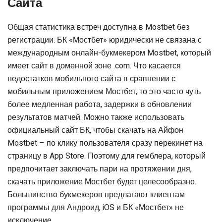
Сайта
Общая статистика встреч доступна в Mostbet без
регистрации. БК «Мостбет» юридически не связана с
международным онлайн-букмекером Mostbet, который
имеет сайт в доменной зоне .com. Что касается
недостатков мобильного сайта в сравнении с
мобильным приложением Мостбет, то это часто чуть
более медленная работа, задержки в обновлении
результатов матчей. Можно также использовать
официальный сайт БК, чтобы скачать на Айфон
Mostbet – по клику пользователя сразу перекинет на
страницу в App Store. Поэтому для гемблера, который
предпочитает заключать пари на протяжении дня,
скачать приложение Мостбет будет целесообразно.
Большинство букмекеров предлагают клиентам
программы для Андроид, iOS и БК «Мостбет» не
исключение.