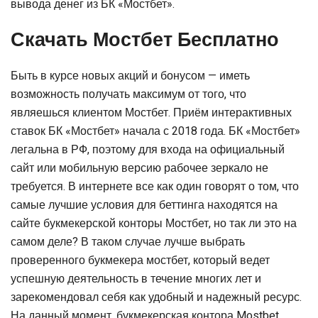
вывода денег из БК «Мостбет».
Скачать Мостбет Бесплатно
Быть в курсе новых акций и бонусом — иметь
возможность получать максимум от того, что
являешься клиентом Мостбет. Приём интерактивных
ставок БК «Мостбет» начала с 2018 года. БК «Мостбет»
легальна в РФ, поэтому для входа на официальный
сайт или мобильную версию рабочее зеркало не
требуется. В интернете все как один говорят о том, что
самые лучшие условия для беттинга находятся на
сайте букмекерской конторы Мостбет, но так ли это на
самом деле? В таком случае лучше выбрать
проверенного букмекера мостбет, который ведет
успешную деятельность в течение многих лет и
зарекомендовал себя как удобный и надежный ресурс.
На данный момент, букмекерская контора Mostbet