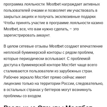
программа лояльности. Mostbet награждает активных
пользователей очками и позволяет им участвовать в
закрытых акциях и получать эксклюзивные подарки.
Чтобы принять участие в программе лояльности казино
Mostbet, все, что вам нужно сделать, – это
зарегистрировать аккаунт.
В целом сетевые отзывы Mostbet создают впечатление
неплохой букмекерской конторы с рядом проблем,
которые периодически всплывают. С проблемой
доступа к букмекерской конторе Мостбет чаще всего
сталкиваются пользователи из зарубежных стран.
Рабочее зеркало Мостбет прямо сейчас имеет
лицензию только на территории России, следовательно,
в остальных странах у беттеров могут возникнуть
проблемы со входом.