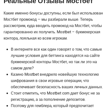
Реальные Отзывы Мостбет
Какие именно бонусы доступны, если был использован
Мостбет промокод — мы разбирали выше. Теперь
рассмотрим, куда вводить промокод на Мостбет, чтобы
гарантированно их получить. Mostbet – букмекерская
контора, лояльная ко всем игрокам.
В интернете все как один говорят о том, что самые
лучшие условия для беттинга находятся на сайте
букмекерской конторы Мостбет, но так ли это на
самом деле?
Казино Mostbet внедрило новейшую технологию
шифрования в свои игровые операции, что
обеспечивает безопасность ваших личных данных.
Стоит отметить, что Mostbet com дает бонус не за
регистрацию, а за пополнение депозитов.
Поэтому для гемблера, который предпочитает