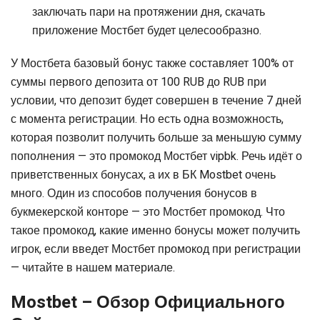
заключать пари на протяжении дня, скачать
приложение Мостбет будет целесообразно.
У Мостбета базовый бонус также составляет 100% от
суммы первого депозита от 100 RUB до RUB при
условии, что депозит будет совершен в течение 7 дней
с момента регистрации. Но есть одна возможность,
которая позволит получить больше за меньшую сумму
пополнения — это промокод Мостбет vipbk. Речь идёт о
приветственных бонусах, а их в БК Mostbet очень
много. Один из способов получения бонусов в
букмекерской конторе — это Мостбет промокод. Что
такое промокод, какие именно бонусы может получить
игрок, если введет Мостбет промокод при регистрации
— читайте в нашем материале.
Mostbet – Обзор Официального