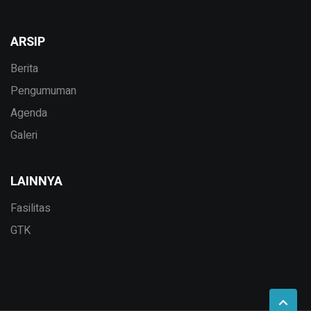
ARSIP
Berita
Pengumuman
Agenda
Galeri
LAINNYA
Fasilitas
GTK