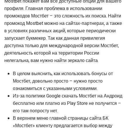
Mostbet покажет вам все доступные опции для вашего
профиля. Главная проблема в использовании
промокодов Мостбет – это сложность их поиска. Найти
промокод Mostbet можно на сайтах-партнерах, а также
в условиях различных акций, которые периодически
запускает букмекер. Так как данная привилегия
доступна только для международной версии Мостбет,
деятельность которой на территории России
нелегальна, вам нужно найти зеркало сайта.
В целом выяснить, как использовать бонусы от
Мостбет, довольно просто – нужно просто
ознакомиться с указанными условиями.
Из-за политики Google скачать Мостбет на Андроид
бесплатно или платно из Play Store не получится –
его там попросту нет.
В верхнем меню главной страницы сайта БК
«Мостбет» клиенту предлагается выбор между