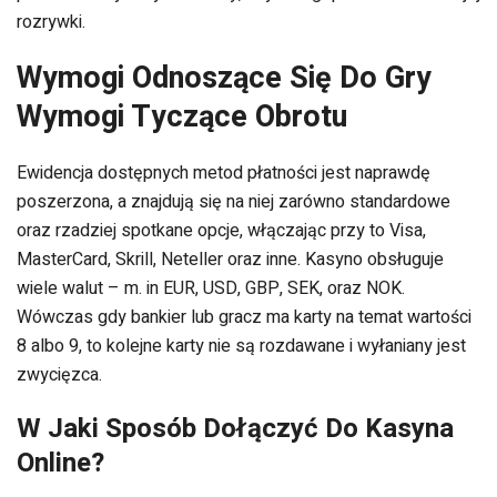
rozrywki.
Wymogi Odnoszące Się Do Gry
Wymogi Tyczące Obrotu
Ewidencja dostępnych metod płatności jest naprawdę
poszerzona, a znajdują się na niej zarówno standardowe
oraz rzadziej spotkane opcje, włączając przy to Visa,
MasterCard, Skrill, Neteller oraz inne. Kasyno obsługuje
wiele walut – m. in EUR, USD, GBP, SEK, oraz NOK.
Wówczas gdy bankier lub gracz ma karty na temat wartości
8 albo 9, to kolejne karty nie są rozdawane i wyłaniany jest
zwycięzca.
W Jaki Sposób Dołączyć Do Kasyna
Online?