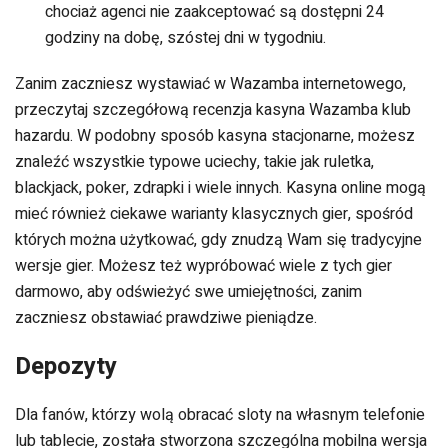
chociaż agenci nie zaakceptować są dostępni 24
godziny na dobę, szóstej dni w tygodniu.
Zanim zaczniesz wystawiać w Wazamba internetowego,
przeczytaj szczegółową recenzja kasyna Wazamba klub
hazardu. W podobny sposób kasyna stacjonarne, możesz
znaleźć wszystkie typowe uciechy, takie jak ruletka,
blackjack, poker, zdrapki i wiele innych. Kasyna online mogą
mieć również ciekawe warianty klasycznych gier, spośród
których można użytkować, gdy znudzą Wam się tradycyjne
wersje gier. Możesz też wypróbować wiele z tych gier
darmowo, aby odświeżyć swe umiejętności, zanim
zaczniesz obstawiać prawdziwe pieniądze.
Depozyty
Dla fanów, którzy wolą obracać sloty na własnym telefonie
lub tablecie, została stworzona szczególna mobilna wersja