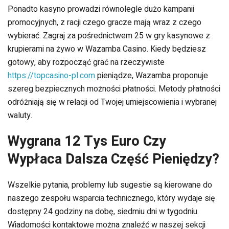
Ponadto kasyno prowadzi równolegle dużo kampanii
promocyjnych, z racji czego gracze mają wraz z czego
wybierać. Zagraj za pośrednictwem 25 w gry kasynowe z
krupierami na żywo w Wazamba Casino. Kiedy będziesz
gotowy, aby rozpocząć grać na rzeczywiste
https://topcasino-pl.com
pieniądze, Wazamba proponuje
szereg bezpiecznych możności płatności. Metody płatności
odróżniają się w relacji od Twojej umiejscowienia i wybranej
waluty.
Wygrana 12 Tys Euro Czy
Wypłaca Dalsza Część Pieniędzy?
Wszelkie pytania, problemy lub sugestie są kierowane do
naszego zespołu wsparcia technicznego, który wydaje się
dostępny 24 godziny na dobę, siedmiu dni w tygodniu.
Wiadomości kontaktowe można znaleźć w naszej sekcji