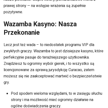
prawej strony — na wstępie wrażenia są zupełnie
pozytywne.
Wazamba Kasyno: Nasza
Przekonanie
Lecz jest też wada – to niedostatek programu VIP dla
zwykłych graczy. Wazamba to jest dzisiejsze kasyno, które
perfekcyjnie pasuje do teraźniejszego użytkownika.
Znajdziesz tu ogromny wybór gierek, i to wszystko są
licencjonowane za sprawą jurysdykcję Curacao, zatem
możesz się nie zaakceptować martwić o bezpieczeństwie
gry.
Pod spodem wieloma względami, to w zasięgu słuchu
strony i ma możliwość mieć ogromny działanie na
ogólne doświadczenia graczy.