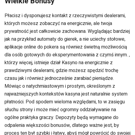
Wielkie Bonusy
Płacisz i dysponujesz kontakt z rzeczywistymi dealerami,
których możesz zobaczyć na energicznie, ale twoja
prywatność jest całkowicie zachowana. Wyglądając bardziej
jak na przykład automaty do gierek, a nie uciechy stołowe,
aplikacje online do pokera są również świetną możliwością
dla osób gotowych do eksperymentowania z czymś innym. ,
którzy więcej, istnieje dział Kasyno na energicznie z
prawdziwymi dealerami, gdzie możesz spędzić trochę
czasu jak i również jednocześnie zarabiać pieniądze.
Mówiąc o natychmiastowym i prostym, określonym z
najważniejszych kontekstów kasyna jest naturalnie system
płatności. Pod spodem wieloma względami, to w zasięgu
słuchu strony i może mieć ogromny oddziaływanie na
ogólne praktyka graczy. Depozyty będą wymagane do
odpalenia większości bonusów, dlatego ważne jest, by
proces ten był szybki i łatwy, abyś mógł powrócić do swojej