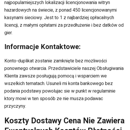
najpopularniejszych lokalizacji licencjonowania witryn
hazardowych na świecie, z ponad 450 licencjonowanymi
kasynami sieciowy. Jest to 1 z najbardziej opłacalnych
licencji, z małymi opłatami za przedłużenie i bez datków od
gier.
Informacje Kontaktowe:
Konto-duplikat zostanie zamknięte bez możliwości
ponownego otwarcia. Przedstawiciele naszej Obsługiwania
Klienta zawsze posługują pomocą i wsparciem we
wszelkich tematach. Usuneli mi konta bankowego bez
podania podstawy powolujac sie w punkt w regulaminie
ktory mowi w ten sposób ze nie musza podawac
przyczyny.
Koszty Dostawy Cena Nie Zawiera