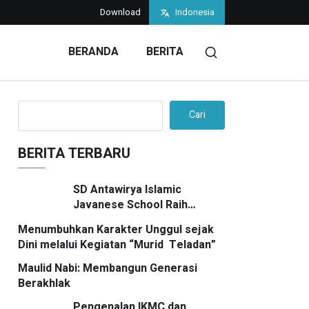
Download
Indonesia
BERANDA
BERITA
Cari
BERITA TERBARU
SD Antawirya Islamic
Javanese School Raih
Penghargaan Bergengsi di
Menumbuhkan Karakter Unggul sejak
7SkyMedia Awards 2026
Dini melalui Kegiatan “Murid Teladan”
Maulid Nabi: Membangun Generasi
Berakhlak
Pengenalan IKMC dan