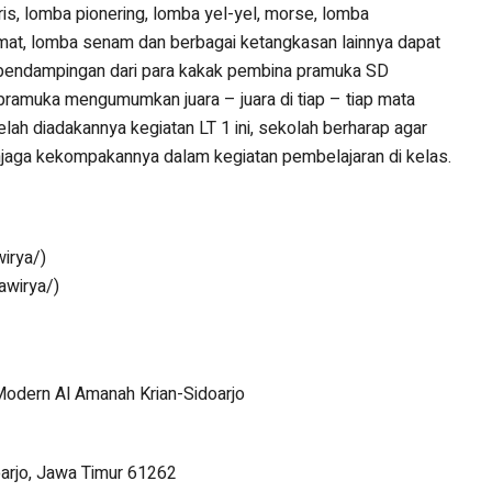
ris, lomba pionering, lomba yel-yel, morse, lomba
t, lomba senam dan berbagai ketangkasan lainnya dapat
 pendampingan dari para kakak pembina pramuka SD
pramuka mengumumkan juara – juara di tiap – tiap mata
telah diadakannya kegiatan LT 1 ini, sekolah berharap agar
njaga kekompakannya dalam kegiatan pembelajaran di kelas.
irya/)
awirya/)
Modern Al Amanah Krian-Sidoarjo
oarjo, Jawa Timur 61262