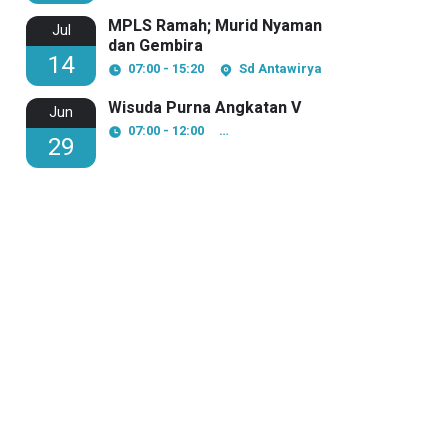
MPLS Ramah; Murid Nyaman
Jul
dan Gembira
14
07:00 - 15:20
Sd Antawirya
Wisuda Purna Angkatan V
Jun
07:00 - 12:00
Pesantren Modern Al Amanah
29