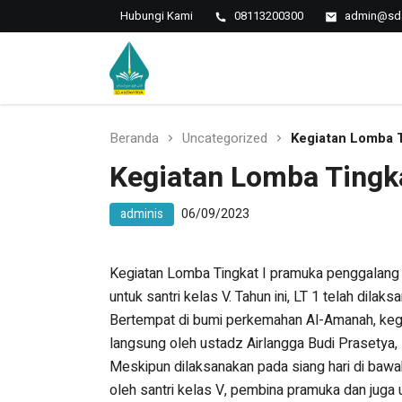
Hubungi Kami
08113200300
admin@sda
Islamic Javanese School
SD Antawirya
Beranda
Uncategorized
Kegiatan Lomba 
Kegiatan Lomba Tingk
adminis
06/09/2023
Kegiatan Lomba Tingkat I pramuka penggalang 
untuk santri kelas V. Tahun ini, LT 1 telah dil
Bertempat di bumi perkemahan Al-Amanah, kegi
langsung oleh ustadz Airlangga Budi Prasetya,
Meskipun dilaksanakan pada siang hari di bawah
oleh santri kelas V, pembina pramuka dan juga 