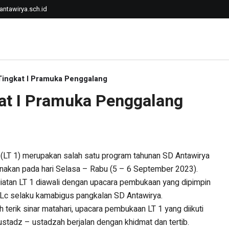
ntawirya.sch.id
Tingkat I Pramuka Penggalang
at I Pramuka Penggalang
(LT 1) merupakan salah satu program tahunan SD Antawirya
aksanakan pada hari Selasa – Rabu (5 – 6 September 2023).
atan LT 1 diawali dengan upacara pembukaan yang dipimpin
 Lc selaku kamabigus pangkalan SD Antawirya.
 terik sinar matahari, upacara pembukaan LT 1 yang diikuti
ustadz – ustadzah berjalan dengan khidmat dan tertib.