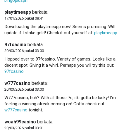
bingoplusph
playtimeapp
berkata:
17/01/2026 pukul 08:41
Downloading the playtimeapp now! Seems promising. Will
update if I strike gold! Check it out yourself at:
playtimeapp
97fcasino
berkata:
20/03/2026 pukul 03:00
Hopped over to 97fcasino. Variety of games. Looks like a
decent spot. Giving it a whirl. Perhaps you will try this out:
97fcasino
w777casino
berkata:
20/03/2026 pukul 03:00
W777casino, huh? With all those 7s, it’s gotta be lucky! I’m
feeling a winning streak coming on! Gotta check out
w777casino
tonight.
woah99casino
berkata:
20/03/2026 pukul 03:01