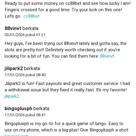
Ready to put some money on cc88bet and see how lucky I am!
Fingers crossed for a good time. Try your luck on this one!
Let’s go.:
cc88bet
88vinvt
berkata:
03/01/2026 pukul 01:21
Hey guys, I’ve been trying out 88vinvt lately and gotta say, the
slots are pretty hot! Definitely worth checking out if you’re
looking for a bit of fun. You can find them here:
88vinvt
jilipark2
berkata:
17/01/2026 pukul 08:40
Jilipark2 is fun! Fast payouts and great customer service. I had
a withdrawal issue but they fixed it really fast. It’s my favorite!
jilipark2
bingoplusph
berkata:
17/01/2026 pukul 08:41
Bingoplusph is my go-to for a quick game of bingo. Easy to
use on my phone, which is a big plus! Give Bingoplusph a shot: